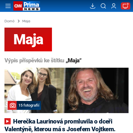
Domů
Maja
Maja
Výpis příspěvků ke štítku
„Maja“
15 fotografií
Herečka Laurinová promluvila o dceři
Valentýně, kterou má s Josefem Vojtkem.