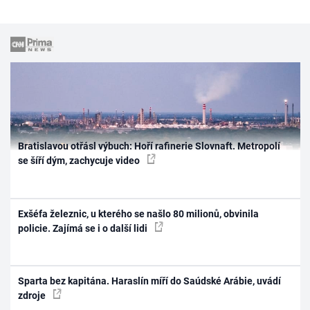
Bratislavou otřásl výbuch: Hoří rafinerie Slovnaft. Metropolí
se šíří dým, zachycuje video
Exšéfa železnic, u kterého se našlo 80 milionů, obvinila
policie. Zajímá se i o další lidi
Sparta bez kapitána. Haraslín míří do Saúdské Arábie, uvádí
zdroje