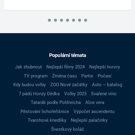
Populární témata
Jak zhubnout
Nejlepší filmy 2024
Nejlepší horory
TV program
Změna času
Partie
Počasí
Kdy budou volby
ZOO Nové začátky
Auto – katalog
7 pádů Honzy Dědka
Volby 2025
Svařené víno
Tatarák podle Pohlreicha
Aloe vera
Pěstování lichořeřišnice
Výpočet ascendentu
Tvarohové knedlíky
Nejlepší palačinky
Švestkový koláč