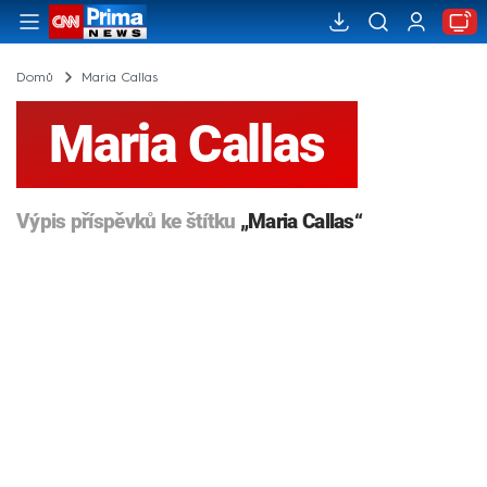
Domů
Maria Callas
Maria Callas
Výpis příspěvků ke štítku
„Maria Callas“