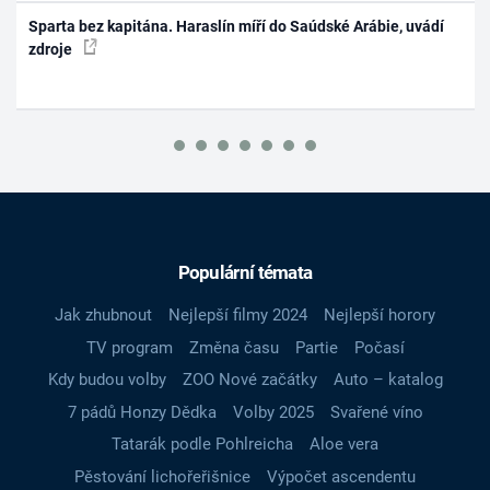
Sparta bez kapitána. Haraslín míří do Saúdské Arábie, uvádí
zdroje
Populární témata
Jak zhubnout
Nejlepší filmy 2024
Nejlepší horory
TV program
Změna času
Partie
Počasí
Kdy budou volby
ZOO Nové začátky
Auto – katalog
7 pádů Honzy Dědka
Volby 2025
Svařené víno
Tatarák podle Pohlreicha
Aloe vera
Pěstování lichořeřišnice
Výpočet ascendentu