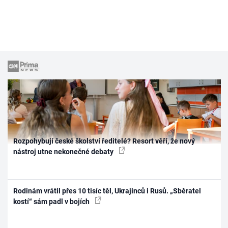
Rozpohybují české školství ředitelé? Resort věří, že nový
nástroj utne nekonečné debaty
Rodinám vrátil přes 10 tisíc těl, Ukrajinců i Rusů. „Sběratel
kostí“ sám padl v bojích