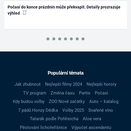
Počasí do konce prázdnin může překvapit. Detaily prozrazuje
výhled
Populární témata
Jak zhubnout
Nejlepší filmy 2024
Nejlepší horory
TV program
Změna času
Partie
Počasí
Kdy budou volby
ZOO Nové začátky
Auto – katalog
7 pádů Honzy Dědka
Volby 2025
Svařené víno
Tatarák podle Pohlreicha
Aloe vera
Pěstování lichořeřišnice
Výpočet ascendentu