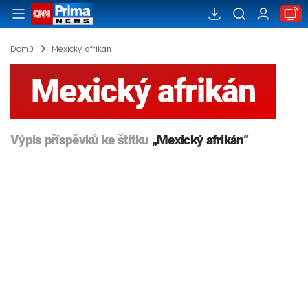
Domů
Mexický afrikán
Mexický afrikán
Výpis příspěvků ke štítku
„Mexický afrikán“