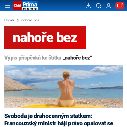
Domů
nahoře bez
nahoře bez
Výpis příspěvků ke štítku
„nahoře bez“
Svoboda je drahocenným statkem:
Francouzský ministr hájí právo opalovat se