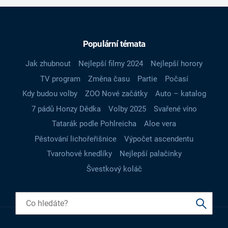
Populární témata
Jak zhubnout
Nejlepší filmy 2024
Nejlepší horory
TV program
Změna času
Partie
Počasí
Kdy budou volby
ZOO Nové začátky
Auto – katalog
7 pádů Honzy Dědka
Volby 2025
Svařené víno
Tatarák podle Pohlreicha
Aloe vera
Pěstování lichořeřišnice
Výpočet ascendentu
Tvarohové knedlíky
Nejlepší palačinky
Švestkový koláč