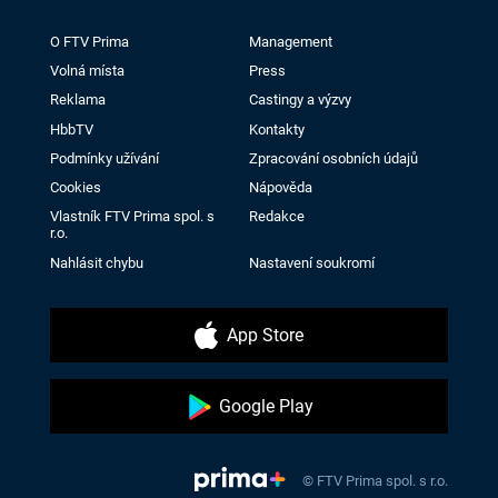
O FTV Prima
Management
Volná místa
Press
Reklama
Castingy a výzvy
HbbTV
Kontakty
Podmínky užívání
Zpracování osobních údajů
Cookies
Nápověda
Vlastník FTV Prima spol. s
Redakce
r.o.
Nahlásit chybu
Nastavení soukromí
App Store
Google Play
© FTV Prima spol. s r.o.