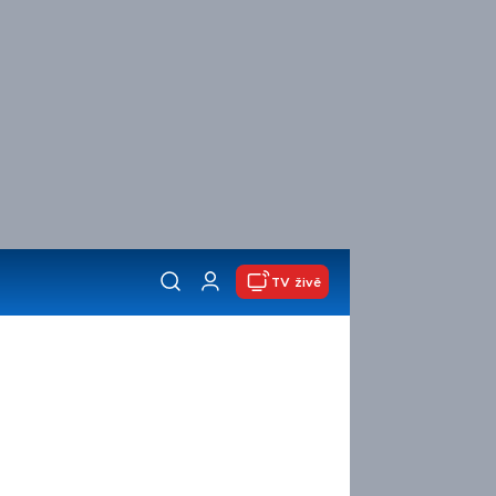
TV živě