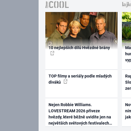
10 nejlepších dílů Hvězdné brány
Ma
hum
vy
TOP filmy a seriály podle mladých
Rap
diváků
Slo
ze
Nejen Robbie Williams.
No
LOVESTREAM 2026 přiveze
ním
hvězdy, které běžně uvidíte jen na
ja
největších světových festivalech