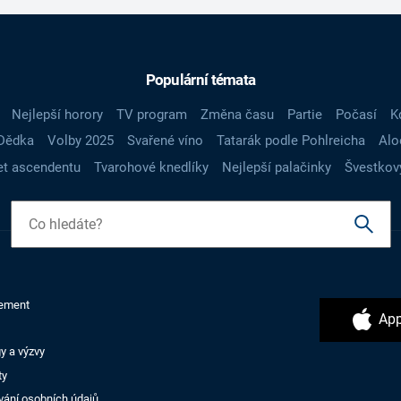
Populární témata
Nejlepší horory
TV program
Změna času
Partie
Počasí
K
Dědka
Volby 2025
Svařené víno
Tatarák podle Pohlreicha
Alo
t ascendentu
Tvarohové knedlíky
Nejlepší palačinky
Švestkov
ement
App
y a výzvy
ty
vání osobních údajů