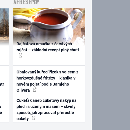
Rajčatová omáčka z čerstvých
rajčat – základní recept plný chuti
Obalovaný kuřecí řízek s vejcem z
horkovzdušné fritézy – klasika v
atr
novém pojetí podle Jamieho
Olivera
Cukeťák aneb cuketový nákyp na
o
plech s uzeným masem – skvělý
ně
způsob, jak zpracovat přerostlé
cukety