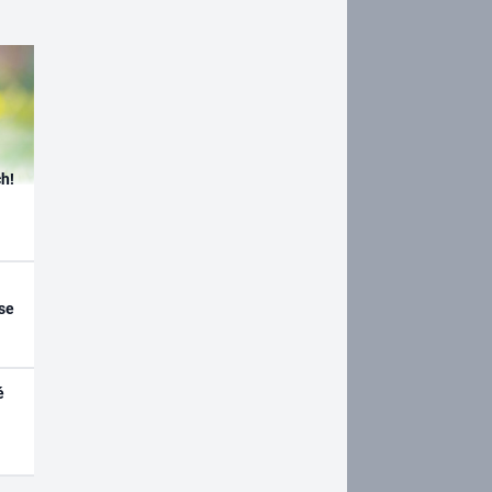
h!
se
é