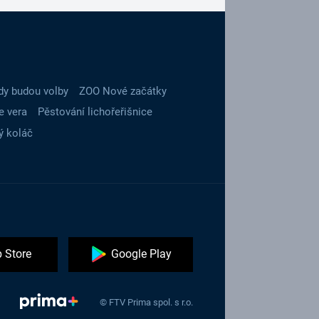
dy budou volby
ZOO Nové začátky
e vera
Pěstování lichořeřišnice
ý koláč
 Store
Google Play
© FTV Prima spol. s r.o.