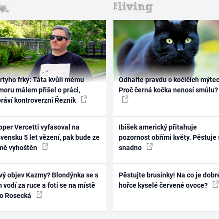
rtyho frky: Táta kvůli mému
Odhalte pravdu o kočičích mýtec
oru málem přišel o práci,
Proč černá kočka nenosí smůlu?
práví kontroverzní Řezník
per Vercetti vyfasoval na
Ibišek americký přitahuje
vensku 5 let vězení, pak bude ze
pozornost obřími květy. Pěstuje 
mě vyhoštěn
snadno
vý objev Kazmy? Blondýnka se s
Pěstujte brusinky! Na co je dobr
 vodí za ruce a fotí se na místě
hořce kyselé červené ovoce?
ko Rosecká