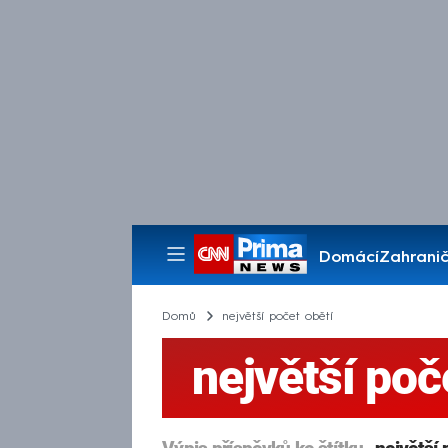
Domácí
Zahranič
Pořady
Domů
největší počet obětí
největší poč