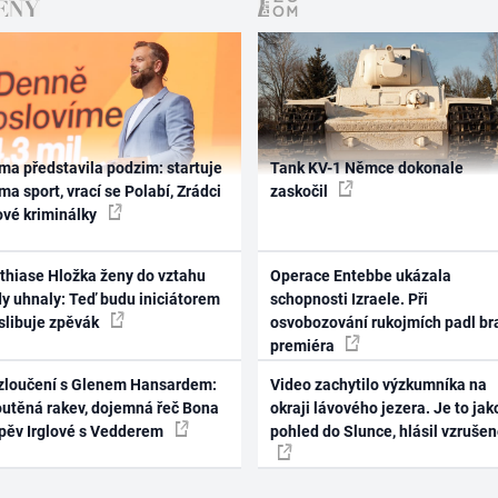
ma představila podzim: startuje
Tank KV-1 Němce dokonale
ma sport, vrací se Polabí, Zrádci
zaskočil
ové kriminálky
thiase Hložka ženy do vztahu
Operace Entebbe ukázala
dy uhnaly: Teď budu iniciátorem
schopnosti Izraele. Při
 slibuje zpěvák
osvobozování rukojmích padl br
premiéra
zloučení s Glenem Hansardem:
Video zachytilo výzkumníka na
outěná rakev, dojemná řeč Bona
okraji lávového jezera. Je to jak
zpěv Irglové s Vedderem
pohled do Slunce, hlásil vzruše