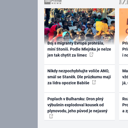
Boj s migranty Evropa prohrála,
Pri
míní Stoniš. Podle Mlejnka je nelze
Pri
jen tak chytit za límec
i n
Nikdy nezpochybňujte voliče ANO,
Ma
smál se Staněk. Dle průzkumu mají
vž
za lídra opozice Babiše
já,
Poplach v Bulharsku: Dron plný
Ro
výbušnin explodoval kousek od
Pr
plynovodu, jeho původ je nejasný
a 