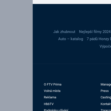
Jak zhubnout
Nejlepší filmy 2024
Auto – katalog
7 pádů Honzy 
Výpoče
O FTV Prima
Manag
Volná místa
Press
Reklama
Casting
HbbTV
Kontak
Podmínky užívání
Zpraco