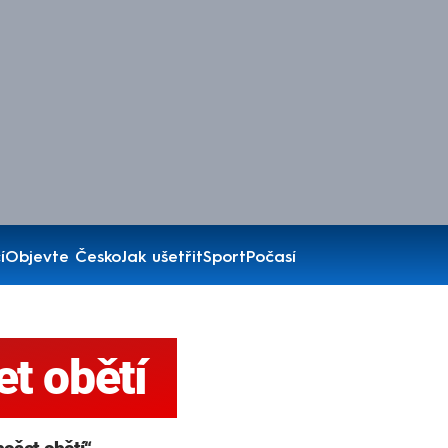
í
Objevte Česko
Jak ušetřit
Sport
Počasí
et obětí