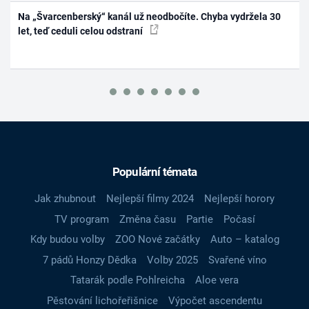
Na „Švarcenberský“ kanál už neodbočíte. Chyba vydržela 30
let, teď ceduli celou odstraní
Populární témata
Jak zhubnout
Nejlepší filmy 2024
Nejlepší horory
TV program
Změna času
Partie
Počasí
Kdy budou volby
ZOO Nové začátky
Auto – katalog
7 pádů Honzy Dědka
Volby 2025
Svařené víno
Tatarák podle Pohlreicha
Aloe vera
Pěstování lichořeřišnice
Výpočet ascendentu