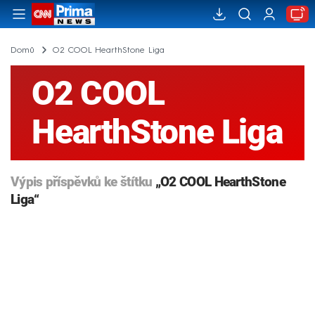
Domů
O2 COOL HearthStone Liga
O2 COOL
HearthStone Liga
Výpis příspěvků ke štítku
„O2 COOL HearthStone
Liga“