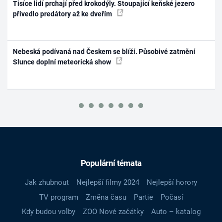
Tisíce lidí prchají před krokodýly. Stoupající keňské jezero
přivedlo predátory až ke dveřím
Nebeská podívaná nad Českem se blíží. Působivé zatmění
Slunce doplní meteorická show
Populární témata
Jak zhubnout
Nejlepší filmy 2024
Nejlepší horory
TV program
Změna času
Partie
Počasí
Kdy budou volby
ZOO Nové začátky
Auto – katalog