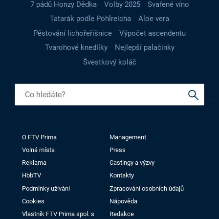
7 pádů Honzy Dědka
Volby 2025
Svařené víno
Tatarák podle Pohlreicha
Aloe vera
Pěstování lichořeřišnice
Výpočet ascendentu
Tvarohové knedlíky
Nejlepší palačinky
Švestkový koláč
O FTV Prima
Management
Volná místa
Press
Reklama
Castingy a výzvy
HbbTV
Kontakty
Podmínky užívání
Zpracování osobních údajů
Cookies
Nápověda
Vlastník FTV Prima spol. s
Redakce