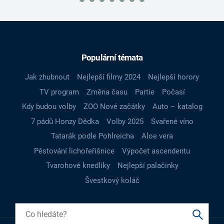
Populární témata
Jak zhubnout
Nejlepší filmy 2024
Nejlepší horory
TV program
Změna času
Partie
Počasí
Kdy budou volby
ZOO Nové začátky
Auto – katalog
7 pádů Honzy Dědka
Volby 2025
Svařené víno
Tatarák podle Pohlreicha
Aloe vera
Pěstování lichořeřišnice
Výpočet ascendentu
Tvarohové knedlíky
Nejlepší palačinky
Švestkový koláč