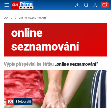
Domů
online seznamování
online
seznamování
Výpis příspěvků ke štítku
„online seznamování“
8 fotografií