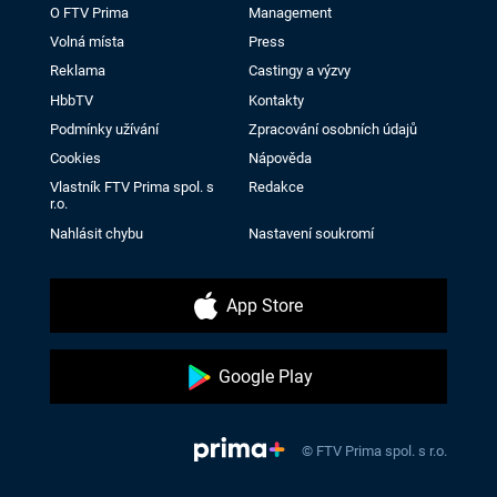
O FTV Prima
Management
Volná místa
Press
Reklama
Castingy a výzvy
HbbTV
Kontakty
Podmínky užívání
Zpracování osobních údajů
Cookies
Nápověda
Vlastník FTV Prima spol. s
Redakce
r.o.
Nahlásit chybu
Nastavení soukromí
App Store
Google Play
© FTV Prima spol. s r.o.