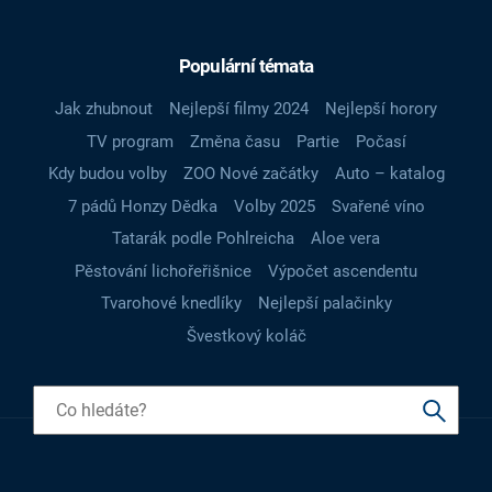
Populární témata
Jak zhubnout
Nejlepší filmy 2024
Nejlepší horory
TV program
Změna času
Partie
Počasí
Kdy budou volby
ZOO Nové začátky
Auto – katalog
7 pádů Honzy Dědka
Volby 2025
Svařené víno
Tatarák podle Pohlreicha
Aloe vera
Pěstování lichořeřišnice
Výpočet ascendentu
Tvarohové knedlíky
Nejlepší palačinky
Švestkový koláč