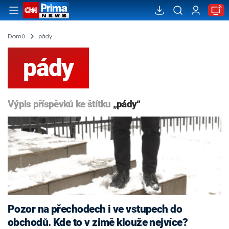
Domů
pády
pády
Výpis příspěvků ke štítku
„pády“
Pozor na přechodech i ve vstupech do
obchodů. Kde to v zimě klouže nejvíce?