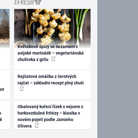
Květákové špízy se sezamem v
asijské marinádě – vegetariánská
chuťovka z grilu
Rajčatová omáčka z čerstvých
rajčat – základní recept plný chuti
atr
Obalovaný kuřecí řízek s vejcem z
o
horkovzdušné fritézy – klasika v
ně
novém pojetí podle Jamieho
Olivera