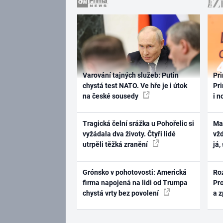
Varování tajných služeb: Putin
Pri
chystá test NATO. Ve hře je i útok
Pri
na české sousedy
i n
Tragická čelní srážka u Pohořelic si
Ma
vyžádala dva životy. Čtyři lidé
vž
utrpěli těžká zranění
já,
Grónsko v pohotovosti: Americká
Ro
firma napojená na lidi od Trumpa
Pr
chystá vrty bez povolení
a 