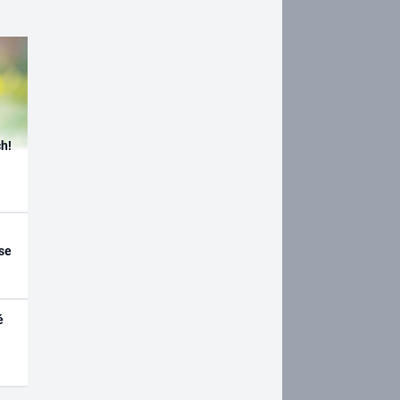
h!
se
é