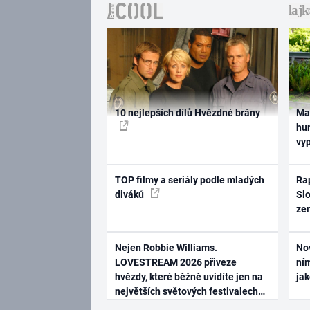
10 nejlepších dílů Hvězdné brány
Ma
hum
vy
TOP filmy a seriály podle mladých
Rap
diváků
Slo
ze
Nejen Robbie Williams.
No
LOVESTREAM 2026 přiveze
ním
hvězdy, které běžně uvidíte jen na
ja
největších světových festivalech