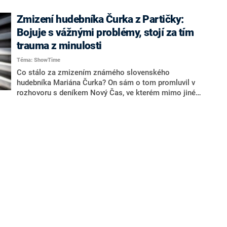
Zmizení hudebníka Čurka z Partičky:
Bojuje s vážnými problémy, stojí za tím
trauma z minulosti
Téma: ShowTime
Co stálo za zmizením známého slovenského
hudebníka Mariána Čurka? On sám o tom promluvil v
rozhovoru s deníkem Nový Čas, ve kterém mimo jiné
přiznal boj s vážnými problémy. Události z minulého
víkendu pak připisuje traumatu z minulosti.