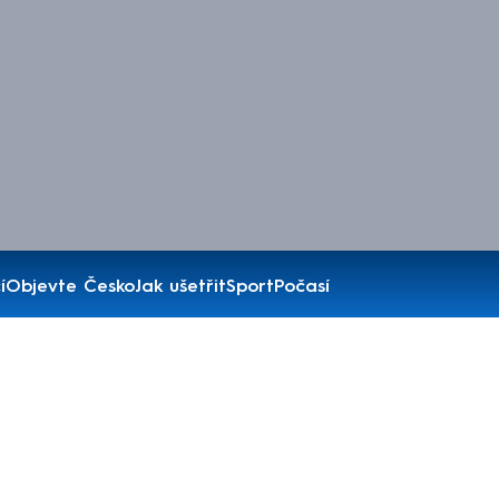
í
Objevte Česko
Jak ušetřit
Sport
Počasí