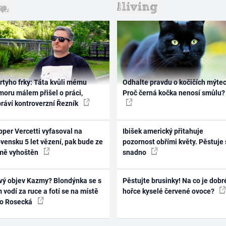
rtyho frky: Táta kvůli mému
Odhalte pravdu o kočičích mýtec
oru málem přišel o práci,
Proč černá kočka nenosí smůlu?
práví kontroverzní Řezník
per Vercetti vyfasoval na
Ibišek americký přitahuje
vensku 5 let vězení, pak bude ze
pozornost obřími květy. Pěstuje 
mě vyhoštěn
snadno
vý objev Kazmy? Blondýnka se s
Pěstujte brusinky! Na co je dobr
 vodí za ruce a fotí se na místě
hořce kyselé červené ovoce?
ko Rosecká