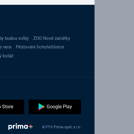
dy budou volby
ZOO Nové začátky
e vera
Pěstování lichořeřišnice
ý koláč
 Store
Google Play
© FTV Prima spol. s r.o.