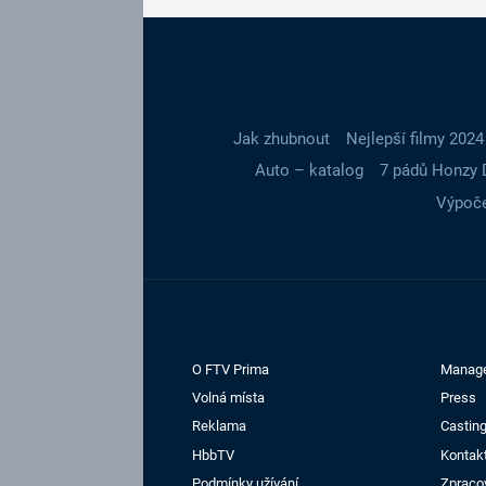
Jak zhubnout
Nejlepší filmy 2024
Auto – katalog
7 pádů Honzy 
Výpoče
O FTV Prima
Manag
Volná místa
Press
Reklama
Casting
HbbTV
Kontak
Podmínky užívání
Zpraco