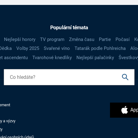
Populární témata
Nejlepší horory
TV program
Změna času
Partie
Počasí
K
Dědka
Volby 2025
Svařené víno
Tatarák podle Pohlreicha
Alo
t ascendentu
Tvarohové knedlíky
Nejlepší palačinky
Švestkov
ement
App
y a výzvy
ty
vání osobních údajů