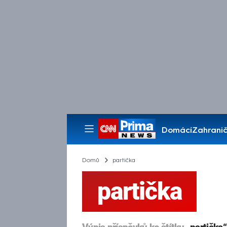
Domácí
Zahranič
Pořady
Domů
partička
partička