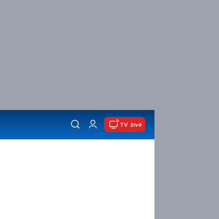
TV živě