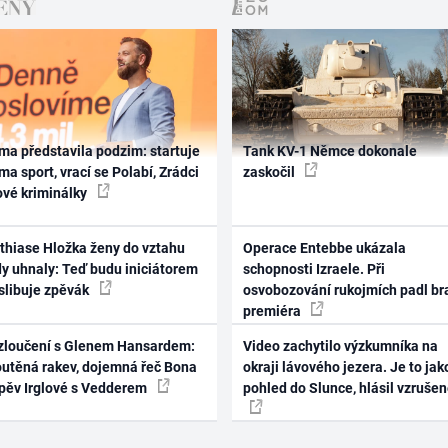
ma představila podzim: startuje
Tank KV-1 Němce dokonale
ma sport, vrací se Polabí, Zrádci
zaskočil
ové kriminálky
thiase Hložka ženy do vztahu
Operace Entebbe ukázala
dy uhnaly: Teď budu iniciátorem
schopnosti Izraele. Při
 slibuje zpěvák
osvobozování rukojmích padl br
premiéra
zloučení s Glenem Hansardem:
Video zachytilo výzkumníka na
outěná rakev, dojemná řeč Bona
okraji lávového jezera. Je to jak
zpěv Irglové s Vedderem
pohled do Slunce, hlásil vzruše