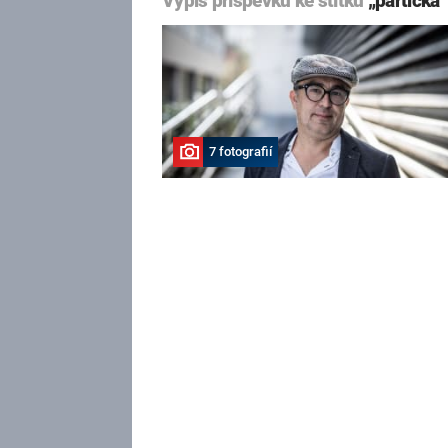
Výpis příspěvků ke štítku
„partička“
7 fotografií