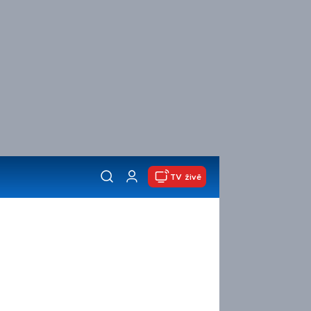
TV živě