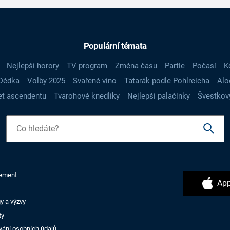
Populární témata
Nejlepší horory
TV program
Změna času
Partie
Počasí
K
Dědka
Volby 2025
Svařené víno
Tatarák podle Pohlreicha
Alo
t ascendentu
Tvarohové knedlíky
Nejlepší palačinky
Švestkov
ement
App
y a výzvy
ty
vání osobních údajů