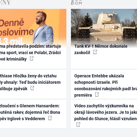
ma představila podzim: startuje
Tank KV-1 Němce dokonale
ma sport, vrací se Polabí, Zrádci
zaskočil
ové kriminálky
thiase Hložka ženy do vztahu
Operace Entebbe ukázala
dy uhnaly: Teď budu iniciátorem
schopnosti Izraele. Při
 slibuje zpěvák
osvobozování rukojmích padl br
premiéra
zloučení s Glenem Hansardem:
Video zachytilo výzkumníka na
outěná rakev, dojemná řeč Bona
okraji lávového jezera. Je to jak
zpěv Irglové s Vedderem
pohled do Slunce, hlásil vzruše