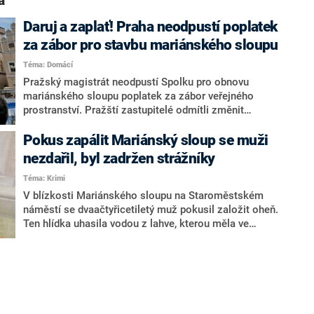
a“
Daruj a zaplať! Praha neodpustí poplatek
za zábor pro stavbu mariánského sloupu
Téma: Domácí
Pražský magistrát neodpustí Spolku pro obnovu
mariánského sloupu poplatek za zábor veřejného
prostranství. Pražští zastupitelé odmítli změnit
nájemní smlouvu mezi spolkem a městskou firmou
Technická správa komunikací (TSK) na smlouvu o
Pokus zapálit Mariánský sloup se muži
výpůjčce. Spolek má zaplatit více než jeden milion
nezdařil, byl zadržen strážníky
korun. Stavba sloupu začala letos v polovině února a
Téma: Krimi
dokončena byla na začátku června.
V blízkosti Mariánského sloupu na Staroměstském
náměstí se dvaačtyřicetiletý muž pokusil založit oheň.
Ten hlídka uhasila vodou z lahve, kterou měla ve
služebním vozidle. Muž byl strážníky zadržen.