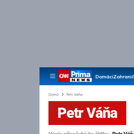
Domácí
Zahranič
Pořady
Domů
Petr Váňa
Petr Váňa