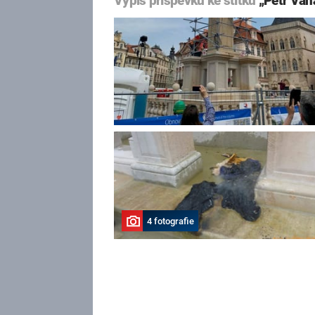
Výpis příspěvků ke štítku
„Petr Váň
4 fotografie