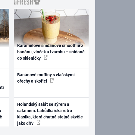
Karamelové snídaňové smoothie z
banánu, vloček a tvarohu – snídaně
do skleničky
Banánové muffiny s vlašskými
ořechy a skořicí
atr
Holandský salát se sýrem a
o
salámem: Lahůdkářská retro
ně
klasika, která chutná stejně skvěle
jako dřív