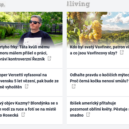
rtyho frky: Táta kvůli mému
Kdo byl svatý Vavřinec, patron v
oru málem přišel o práci,
a co jsou Vavřincovy slzy?
práví kontroverzní Řezník
per Vercetti vyfasoval na
Odhalte pravdu o kočičích mýtec
vensku 5 let vězení, pak bude ze
Proč černá kočka nenosí smůlu?
mě vyhoštěn
vý objev Kazmy? Blondýnka se s
Ibišek americký přitahuje
 vodí za ruce a fotí se na místě
pozornost obřími květy. Pěstuje 
ko Rosecká
snadno