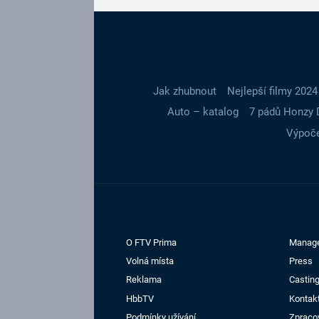
Jak zhubnout
Nejlepší filmy 2024
Auto – katalog
7 pádů Honzy 
Výpoče
O FTV Prima
Manag
Volná místa
Press
Reklama
Casting
HbbTV
Kontak
Podmínky užívání
Zpraco