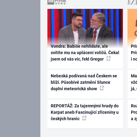
Vondra: Babiše nehlídáte, ale
Pri
svítíte mu na uplácení voličů. Čekal
Pri
jsem od vás víc, řekl Gregor
i n
Nebeská podívaná nad Českem se
Ma
blíží. Působivé zatmění Slunce
vž
doplní meteorická show
já,
REPORTÁŽ: Za tajemnými hrady do
Ro
Karpat aneb Fascinující zříceniny u
Pr
českých hranic
a 