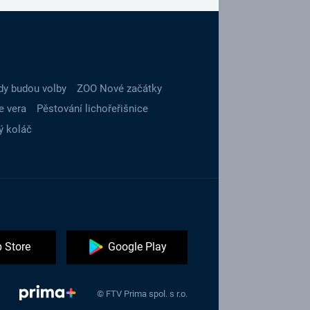
dy budou volby
ZOO Nové začátky
e vera
Pěstování lichořeřišnice
ý koláč
 Store
Google Play
© FTV Prima spol. s r.o.