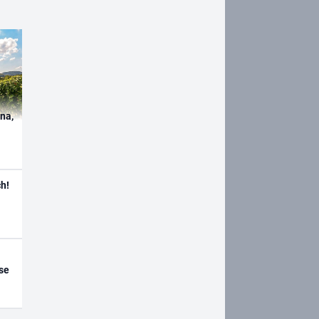
ína,
h!
se