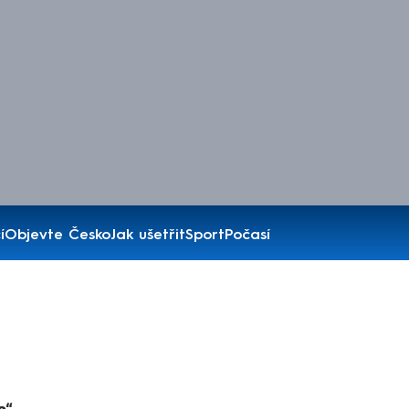
í
Objevte Česko
Jak ušetřit
Sport
Počasí