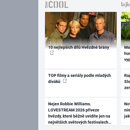
10 nejlepších dílů Hvězdné brány
Ma
hum
vy
TOP filmy a seriály podle mladých
Rap
diváků
Slo
ze
Nejen Robbie Williams.
No
LOVESTREAM 2026 přiveze
ním
hvězdy, které běžně uvidíte jen na
ja
největších světových festivalech