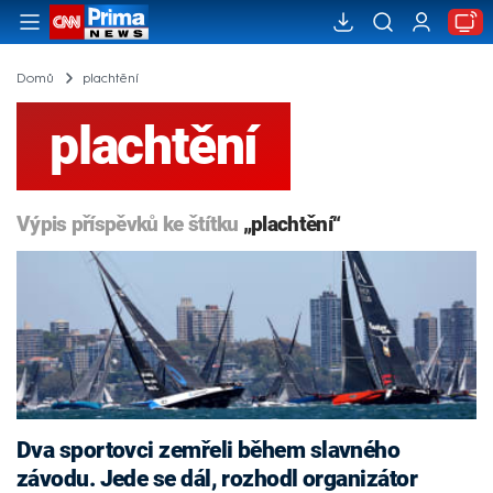
Domů
plachtění
plachtění
Výpis příspěvků ke štítku
„plachtění“
Dva sportovci zemřeli během slavného
závodu. Jede se dál, rozhodl organizátor