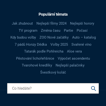
Populární témata
Jak zhubnout
Nejlepší filmy 2024
Nejlepší horory
TV program
Změna času
Partie
Počasí
Kdy budou volby
ZOO Nové začátky
Auto – katalog
7 pádů Honzy Dědka
Volby 2025
Svařené víno
Tatarák podle Pohlreicha
Aloe vera
Pěstování lichořeřišnice
Výpočet ascendentu
Tvarohové knedlíky
Nejlepší palačinky
Švestkový koláč