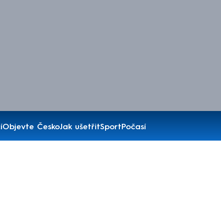
í
Objevte Česko
Jak ušetřit
Sport
Počasí