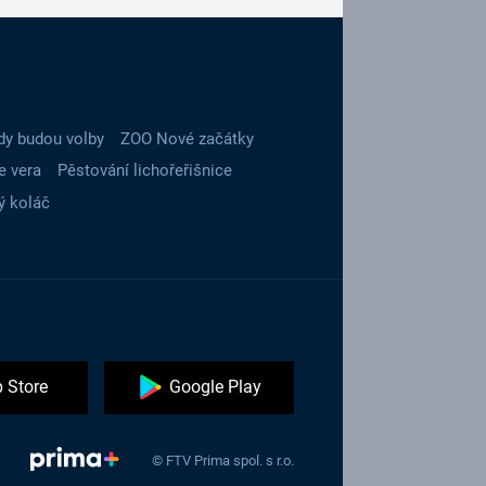
dy budou volby
ZOO Nové začátky
e vera
Pěstování lichořeřišnice
ý koláč
 Store
Google Play
© FTV Prima spol. s r.o.