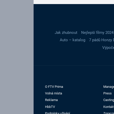
Jak zhubnout
Nejlepší filmy 2024
Auto – katalog
7 pádů Honzy 
Výpoče
O FTV Prima
Manag
Volná místa
Press
Reklama
Casting
HbbTV
Kontak
Podmínky užívání
Zpraco