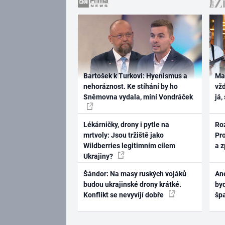
Bartošek k Turkovi: Hyenismus a
Ma
nehoráznost. Ke stíhání by ho
vž
Sněmovna vydala, míní Vondráček
já,
Lékárničky, drony i pytle na
Ro
mrtvoly: Jsou tržiště jako
Pr
Wildberries legitimním cílem
a 
Ukrajiny?
Šándor: Na masy ruských vojáků
Ane
budou ukrajinské drony krátké.
byd
Konflikt se nevyvíjí dobře
šp