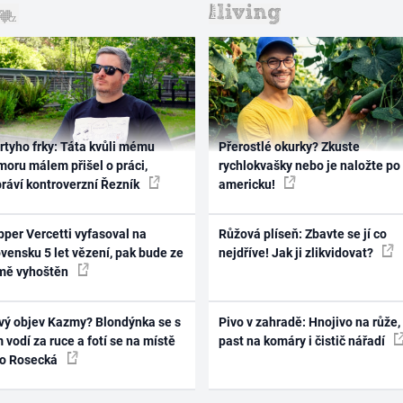
rtyho frky: Táta kvůli mému
Přerostlé okurky? Zkuste
oru málem přišel o práci,
rychlokvašky nebo je naložte po
práví kontroverzní Řezník
americku!
per Vercetti vyfasoval na
Růžová plíseň: Zbavte se jí co
vensku 5 let vězení, pak bude ze
nejdříve! Jak ji zlikvidovat?
mě vyhoštěn
vý objev Kazmy? Blondýnka se s
Pivo v zahradě: Hnojivo na růže,
 vodí za ruce a fotí se na místě
past na komáry i čistič nářadí
ko Rosecká