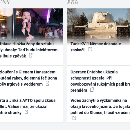
thiase Hložka ženy do vztahu
Tank KV-1 Němce dokonale
dy uhnaly: Teď budu iniciátorem
zaskočil
 slibuje zpěvák
zloučení s Glenem Hansardem:
Operace Entebbe ukázala
outěná rakev, dojemná řeč Bona
schopnosti Izraele. Při
zpěv Irglové s Vedderem
osvobozování rukojmích padl br
premiéra
ta a Jirka z AYTO spolu zkouší
Video zachytilo výzkumníka na
let. Válise mrzí, že ukázal
okraji lávového jezera. Je to jak
atné stránky
pohled do Slunce, hlásil vzruše