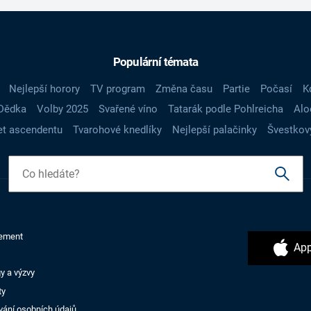
Populární témata
Nejlepší horory
TV program
Změna času
Partie
Počasí
K
Dědka
Volby 2025
Svařené víno
Tatarák podle Pohlreicha
Alo
t ascendentu
Tvarohové knedlíky
Nejlepší palačinky
Švestkov
ement
App
y a výzvy
ty
vání osobních údajů