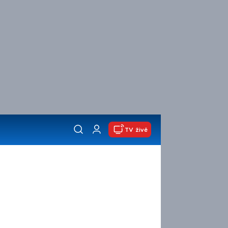
TV živě