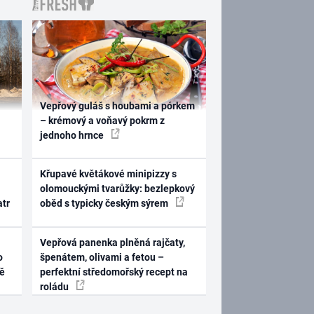
Vepřový guláš s houbami a pórkem
– krémový a voňavý pokrm z
jednoho hrnce
Křupavé květákové minipizzy s
olomouckými tvarůžky: bezlepkový
atr
oběd s typicky českým sýrem
Vepřová panenka plněná rajčaty,
o
špenátem, olivami a fetou –
ně
perfektní středomořský recept na
roládu