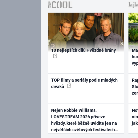
10 nejlepších dílů Hvězdné brány
Ma
hum
vy
TOP filmy a seriály podle mladých
Rap
diváků
Slo
ze
Nejen Robbie Williams.
No
LOVESTREAM 2026 přiveze
ním
hvězdy, které běžně uvidíte jen na
ja
největších světových festivalech