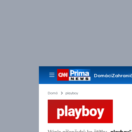
Domácí
Zahranič
Pořady
Domů
playboy
playboy