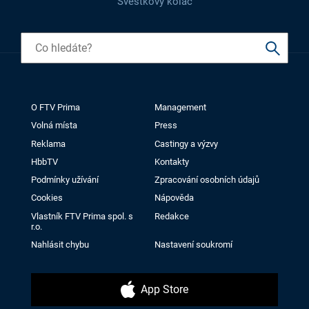
Švestkový koláč
O FTV Prima
Management
Volná místa
Press
Reklama
Castingy a výzvy
HbbTV
Kontakty
Podmínky užívání
Zpracování osobních údajů
Cookies
Nápověda
Vlastník FTV Prima spol. s
Redakce
r.o.
Nahlásit chybu
Nastavení soukromí
App Store