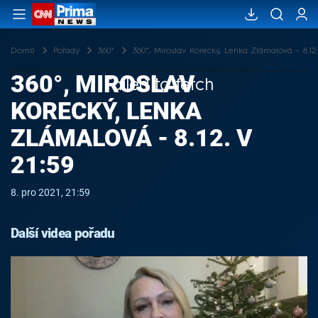
Domů
Pořady
360°
360°, Miroslav Korecký, Lenka Zlámalová - 8.12.
360°, MIROSLAV
Failed to fetch
KORECKÝ, LENKA
ZLÁMALOVÁ - 8.12. V
21:59
8. pro 2021, 21:59
Další videa pořadu