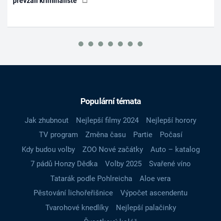
převzali kriminalisté
Populární témata
Jak zhubnout
Nejlepší filmy 2024
Nejlepší horory
TV program
Změna času
Partie
Počasí
Kdy budou volby
ZOO Nové začátky
Auto – katalog
7 pádů Honzy Dědka
Volby 2025
Svařené víno
Tatarák podle Pohlreicha
Aloe vera
Pěstování lichořeřišnice
Výpočet ascendentu
Tvarohové knedlíky
Nejlepší palačinky