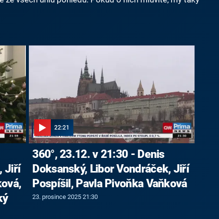
22:21
360°, 23.12. v 21:30 - Denis
 Jiří
Doksanský, Libor Vondráček, Jiří
ková,
Pospíšil, Pavla Pivoňka Vaňková
ký
23. prosince 2025 21:30