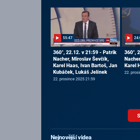
55:47
24:
360°, 22.12. v 21:59 - Patrik
360°, 2
Nacher, Miroslav Ševčík,
Nacher
Karel Haas, Ivan Bartoš, Jan
Karel 
Kubáček, Lukáš Jelínek
22. pros
22. prosince 2025 21:59
S
Nejnovější videa