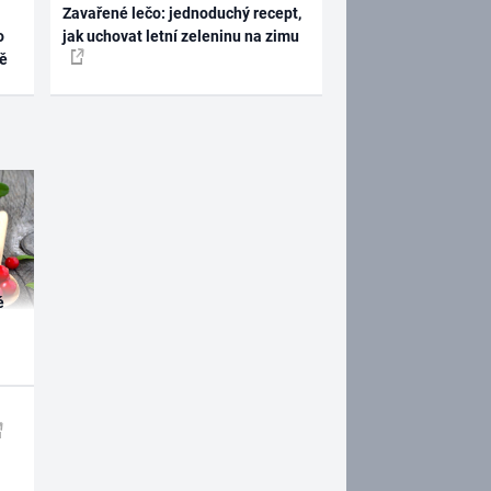
Zavařené lečo: jednoduchý recept,
o
jak uchovat letní zeleninu na zimu
ně
é