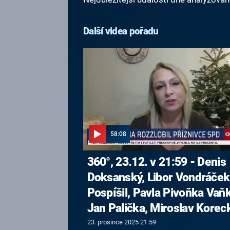
Další videa pořadu
58:08
360°, 23.12. v 21:59 - Denis
Doksanský, Libor Vondráček,
Pospíšil, Pavla Pivoňka Vaň
Jan Palička, Miroslav Korec
23. prosince 2025 21:59