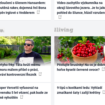
zloučení s Glenem Hansardem:
Video zachytilo výzkumníka na
outěná rakev, dojemná řeč Bona
okraji lávového jezera. Je to jak
zpěv Irglové s Vedderem
pohled do Slunce, hlásil vzruše
rtyho frky: Táta kvůli mému
Pěstujte brusinky! Na co je dobr
oru málem přišel o práci,
hořce kyselé červené ovoce?
práví kontroverzní Řezník
per Vercetti vyfasoval na
9 tipů s kostkami ledu: Vyhladí
vensku 5 let vězení, pak bude ze
zmačkané šaty i zalijí květiny
mě vyhoštěn