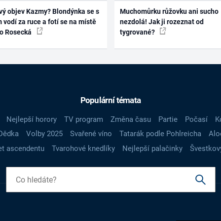
vý objev Kazmy? Blondýnka se s
Muchomůrku růžovku ani sucho
 vodí za ruce a fotí se na místě
nezdolá! Jak ji rozeznat od
ko Rosecká
tygrované?
Populární témata
Nejlepší horory
TV program
Změna času
Partie
Počasí
K
Dědka
Volby 2025
Svařené víno
Tatarák podle Pohlreicha
Alo
t ascendentu
Tvarohové knedlíky
Nejlepší palačinky
Švestkov