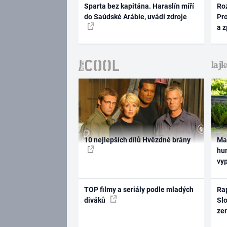
Sparta bez kapitána. Haraslín míří
Ro
do Saúdské Arábie, uvádí zdroje
Pr
a 
10 nejlepších dílů Hvězdné brány
Ma
hum
vy
TOP filmy a seriály podle mladých
Rap
diváků
Slo
ze