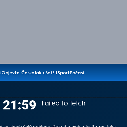
í
Objevte Česko
Jak ušetřit
Sport
Počasí
V 21:59
Failed to fetch
né ze všech úhlů pohledu. Pokud o nich mluvíte, my taky