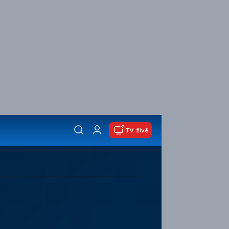
TV živě