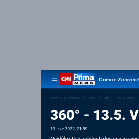
Domácí
Zahranič
Pořady
Domů
Pořady
360°
360° - 13.5. v 21:59
360° - 13.5. 
13. kvě 2022, 21:59
Nejdůležitější události dne analyzova