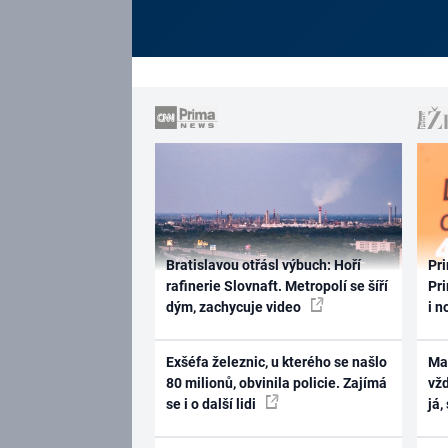
Bratislavou otřásl výbuch: Hoří
Pri
rafinerie Slovnaft. Metropolí se šíří
Pri
dým, zachycuje video
i n
Exšéfa železnic, u kterého se našlo
Ma
80 milionů, obvinila policie. Zajímá
vž
se i o další lidi
já,