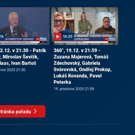
06
56:20
2.12. v 21:30 - Patrik
360°, 19.12. v 21:59 -
, Miroslav Ševčík,
Zuzana Majerová, Tomáš
Haas, Ivan Bartoš
Zdechovský, Gabriela
Svárovská, Ondřej Prokop,
ince 2025 21:30
Lukáš Kovanda, Pavel
Peterka
19. prosince 2025 21:59
tránka pořadu