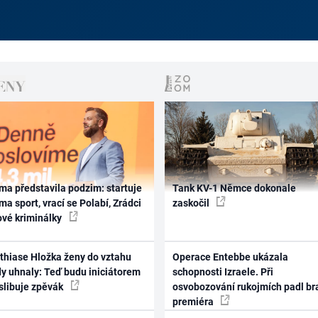
ma představila podzim: startuje
Tank KV-1 Němce dokonale
ma sport, vrací se Polabí, Zrádci
zaskočil
ové kriminálky
thiase Hložka ženy do vztahu
Operace Entebbe ukázala
dy uhnaly: Teď budu iniciátorem
schopnosti Izraele. Při
 slibuje zpěvák
osvobozování rukojmích padl br
premiéra