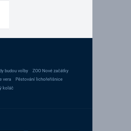
dy budou volby
ZOO Nové začátky
e vera
Pěstování lichořeřišnice
ý koláč