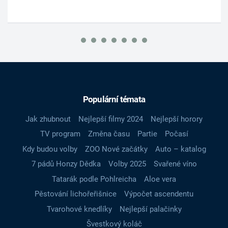
Populární témata
Jak zhubnout
Nejlepší filmy 2024
Nejlepší horory
TV program
Změna času
Partie
Počasí
Kdy budou volby
ZOO Nové začátky
Auto – katalog
7 pádů Honzy Dědka
Volby 2025
Svařené víno
Tatarák podle Pohlreicha
Aloe vera
Pěstování lichořeřišnice
Výpočet ascendentu
Tvarohové knedlíky
Nejlepší palačinky
Švestkový koláč