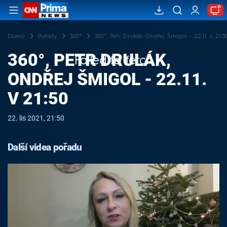
Domů
Pořady
360°
360°, Petr Drulák, Ondřej Šmigol - 22.11. v 21:5
360°, PETR DRULÁK,
Failed to fetch
ONDŘEJ ŠMIGOL - 22.11.
V 21:50
22. lis 2021, 21:50
Další videa pořadu