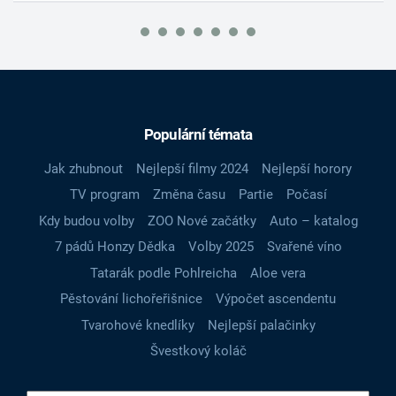
Populární témata
Jak zhubnout
Nejlepší filmy 2024
Nejlepší horory
TV program
Změna času
Partie
Počasí
Kdy budou volby
ZOO Nové začátky
Auto – katalog
7 pádů Honzy Dědka
Volby 2025
Svařené víno
Tatarák podle Pohlreicha
Aloe vera
Pěstování lichořeřišnice
Výpočet ascendentu
Tvarohové knedlíky
Nejlepší palačinky
Švestkový koláč