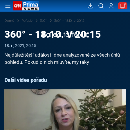
Domů
Pořady
360°
360° - 18.10. v 20:15
360° - 18.10. V 20:15
Failed to fetch
18. říj 2021, 20:15
Nejdůležitější události dne analyzované ze všech úhlů
pohledu. Pokud o nich mluvíte, my taky
Další videa pořadu