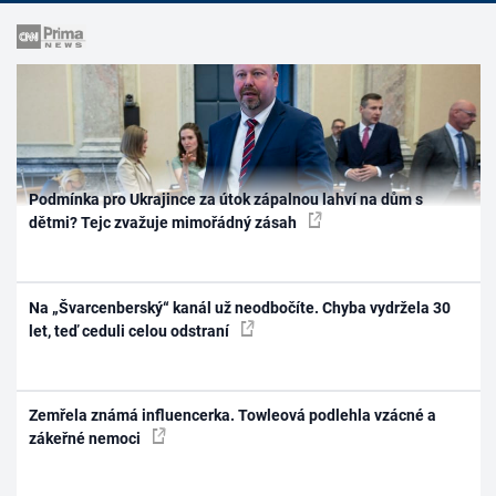
Podmínka pro Ukrajince za útok zápalnou lahví na dům s
dětmi? Tejc zvažuje mimořádný zásah
Na „Švarcenberský“ kanál už neodbočíte. Chyba vydržela 30
let, teď ceduli celou odstraní
Zemřela známá influencerka. Towleová podlehla vzácné a
zákeřné nemoci