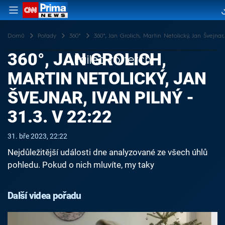
Domů
Pořady
360°
360°, Jan Grolich, Martin Netolický, Jan Švejnar,
360°, JAN GROLICH,
Failed to fetch
MARTIN NETOLICKÝ, JAN
ŠVEJNAR, IVAN PILNÝ -
31.3. V 22:22
31. bře 2023, 22:22
Nejdůležitější události dne analyzované ze všech úhlů
pohledu. Pokud o nich mluvíte, my taky
Další videa pořadu