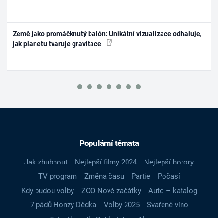
Země jako promáčknutý balón: Unikátní vizualizace odhaluje,
jak planetu tvaruje gravitace
Populární témata
Jak zhubnout
Nejlepší filmy 2024
Nejlepší horory
TV program
Změna času
Partie
Počasí
Kdy budou volby
ZOO Nové začátky
Auto – katalog
7 pádů Honzy Dědka
Volby 2025
Svařené víno