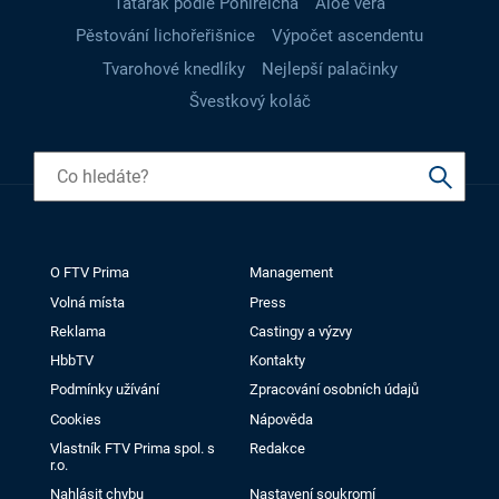
Tatarák podle Pohlreicha
Aloe vera
Pěstování lichořeřišnice
Výpočet ascendentu
Tvarohové knedlíky
Nejlepší palačinky
Švestkový koláč
O FTV Prima
Management
Volná místa
Press
Reklama
Castingy a výzvy
HbbTV
Kontakty
Podmínky užívání
Zpracování osobních údajů
Cookies
Nápověda
Vlastník FTV Prima spol. s
Redakce
r.o.
Nahlásit chybu
Nastavení soukromí