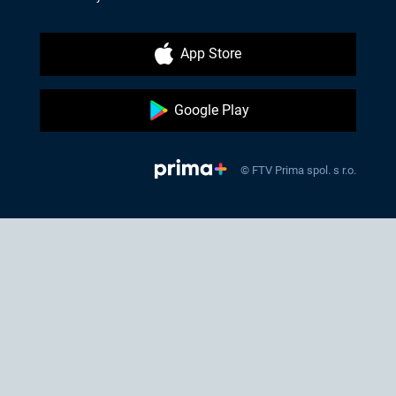
App Store
Google Play
© FTV Prima spol. s r.o.