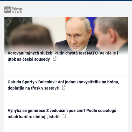
Varování tajných služeb: Putin chystá test NATO. Ve hře je i
útok na české sousedy
Ostuda Sparty v Boleslavi: Ani jednou nevystřelila na bránu,
doplatila na třesk v sestavě
Vyhýbá se generace Z vedoucím pozicím? Podle sociologů
mladí kariéru obětují jistotě