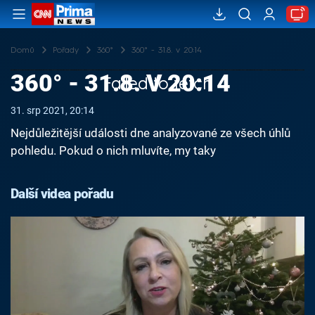
Domů
Pořady
360°
360° - 31.8. v 20:14
360° - 31.8. V 20:14
Failed to fetch
31. srp 2021, 20:14
Nejdůležitější události dne analyzované ze všech úhlů
pohledu. Pokud o nich mluvíte, my taky
Další videa pořadu