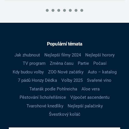
Populární témata
Jak zhubnout
Nejlepší filmy 2024
Nejlepší horory
TV program
Změna času
Partie
Počasí
Kdy budou volby
ZOO Nové začátky
Auto – katalog
7 pádů Honzy Dědka
Volby 2025
Svařené víno
Tatarák podle Pohlreicha
Aloe vera
Pěstování lichořeřišnice
Výpočet ascendentu
Tvarohové knedlíky
Nejlepší palačinky
Švestkový koláč