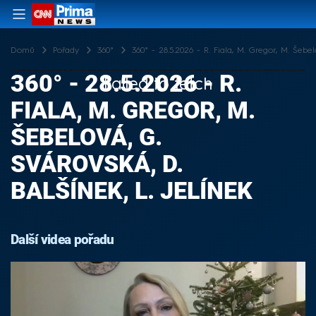
Domů
Pořady
360°
360° - 28.5.2026 - R. Fiala, M. Gregor, M. Šebelo
360° - 28.5.2026 - R.
Failed to fetch
FIALA, M. GREGOR, M.
ŠEBELOVÁ, G.
SVÁROVSKÁ, D.
BALŠÍNEK, L. JELÍNEK
Další videa pořadu