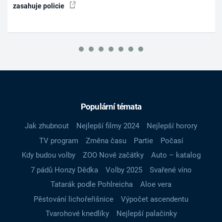
zasahuje policie
Populární témata
Jak zhubnout
Nejlepší filmy 2024
Nejlepší horory
TV program
Změna času
Partie
Počasí
Kdy budou volby
ZOO Nové začátky
Auto – katalog
7 pádů Honzy Dědka
Volby 2025
Svařené víno
Tatarák podle Pohlreicha
Aloe vera
Pěstování lichořeřišnice
Výpočet ascendentu
Tvarohové knedlíky
Nejlepší palačinky