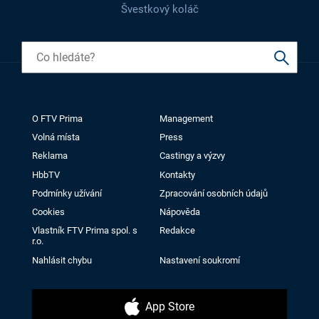
Švestkový koláč
O FTV Prima
Management
Volná místa
Press
Reklama
Castingy a výzvy
HbbTV
Kontakty
Podmínky užívání
Zpracování osobních údajů
Cookies
Nápověda
Vlastník FTV Prima spol. s
Redakce
r.o.
Nahlásit chybu
Nastavení soukromí
App Store