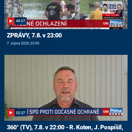
40:27
ZPRÁVY, 7.8. v 23:00
7. srpna 2026 23:00
52:37
360° (TV), 7.8. v 22:00 - R. Koten, J. Pospíšil,