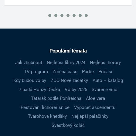
Populární témata
Jak zhubnout
Nejlepší filmy 2024
Nejlepší horory
TV program
Změna času
Partie
Počasí
Kdy budou volby
ZOO Nové začátky
Auto – katalog
7 pádů Honzy Dědka
Volby 2025
Svařené víno
Tatarák podle Pohlreicha
Aloe vera
Pěstování lichořeřišnice
Výpočet ascendentu
Tvarohové knedlíky
Nejlepší palačinky
Švestkový koláč