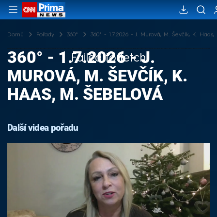
Domů
Pořady
360°
360° - 1.7.2026 - J. Murová, M. Ševčík, K. Haas
360° - 1.7.2026 - J.
Failed to fetch
MUROVÁ, M. ŠEVČÍK, K.
HAAS, M. ŠEBELOVÁ
Další videa pořadu