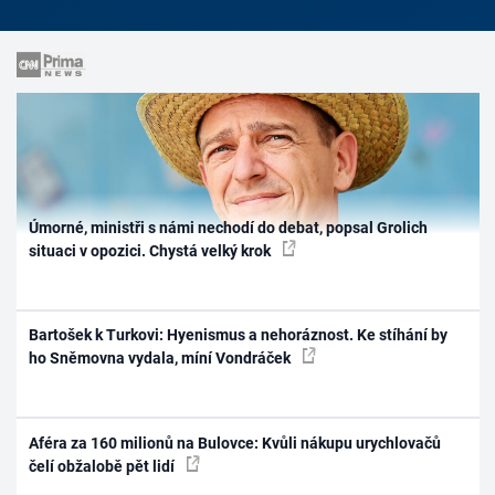
Úmorné, ministři s námi nechodí do debat, popsal Grolich
situaci v opozici. Chystá velký krok
Bartošek k Turkovi: Hyenismus a nehoráznost. Ke stíhání by
ho Sněmovna vydala, míní Vondráček
Aféra za 160 milionů na Bulovce: Kvůli nákupu urychlovačů
čelí obžalobě pět lidí