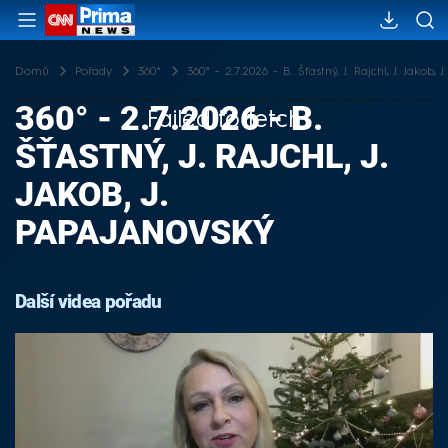
Domů
Pořady
360°
360° - 2.7.2026 - B. Šťastný, J. Rajchl, J. Jakob, 
360° - 2.7.2026 - B.
Failed to fetch
ŠŤASTNÝ, J. RAJCHL, J.
JAKOB, J.
PAPAJANOVSKÝ
Další videa pořadu