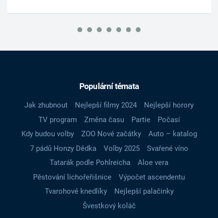
Populární témata
Jak zhubnout
Nejlepší filmy 2024
Nejlepší horory
TV program
Změna času
Partie
Počasí
Kdy budou volby
ZOO Nové začátky
Auto – katalog
7 pádů Honzy Dědka
Volby 2025
Svařené víno
Tatarák podle Pohlreicha
Aloe vera
Pěstování lichořeřišnice
Výpočet ascendentu
Tvarohové knedlíky
Nejlepší palačinky
Švestkový koláč