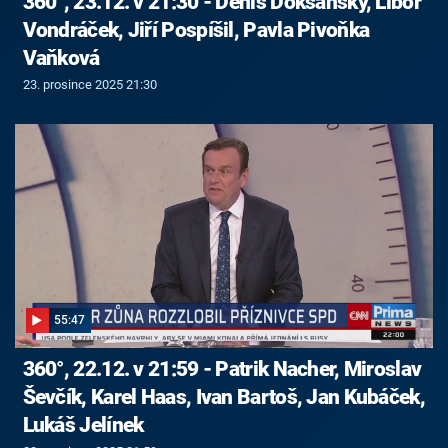
360°, 23.12. v 21:30 - Denis Doksanský, Libor
Vondráček, Jiří Pospíšil, Pavla Pivoňka
Vaňková
23. prosince 2025 21:30
55:47
360°, 22.12. v 21:59 - Patrik Nacher, Miroslav
Ševčík, Karel Haas, Ivan Bartoš, Jan Kubáček,
Lukáš Jelínek