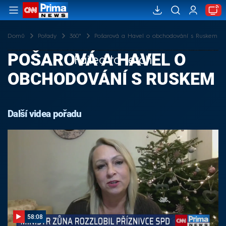
Domů
Pořady
360°
Pošarová a Havel o obchodování s Ruskem
POŠAROVÁ A HAVEL O
Failed to fetch
OBCHODOVÁNÍ S RUSKEM
Další videa pořadu
58:08