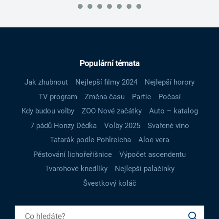
Populární témata
Jak zhubnout
Nejlepší filmy 2024
Nejlepší horory
TV program
Změna času
Partie
Počasí
Kdy budou volby
ZOO Nové začátky
Auto – katalog
7 pádů Honzy Dědka
Volby 2025
Svařené víno
Tatarák podle Pohlreicha
Aloe vera
Pěstování lichořeřišnice
Výpočet ascendentu
Tvarohové knedlíky
Nejlepší palačinky
Švestkový koláč