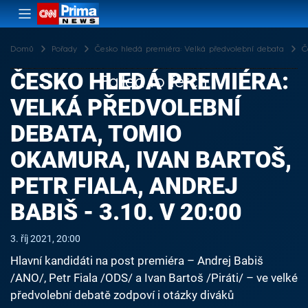
Domů
Pořady
Česko hledá premiéra: Velká předvolební debata
Č
ČESKO HLEDÁ PREMIÉRA:
Failed to fetch
VELKÁ PŘEDVOLEBNÍ
DEBATA, TOMIO
OKAMURA, IVAN BARTOŠ,
PETR FIALA, ANDREJ
BABIŠ - 3.10. V 20:00
3. říj 2021, 20:00
Hlavní kandidáti na post premiéra – Andrej Babiš
/ANO/, Petr Fiala /ODS/ a Ivan Bartoš /Piráti/ – ve velké
předvolební debatě zodpoví i otázky diváků