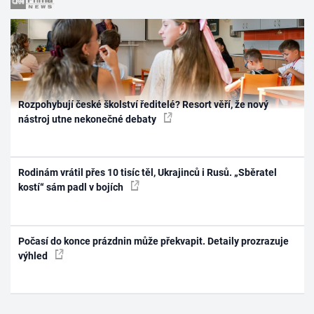
Rozpohybují české školství ředitelé? Resort věří, že nový
nástroj utne nekonečné debaty
Rodinám vrátil přes 10 tisíc těl, Ukrajinců i Rusů. „Sběratel
kostí“ sám padl v bojích
Počasí do konce prázdnin může překvapit. Detaily prozrazuje
výhled