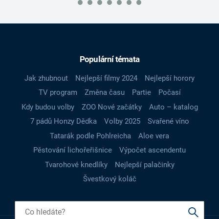
Populární témata
Jak zhubnout
Nejlepší filmy 2024
Nejlepší horory
TV program
Změna času
Partie
Počasí
Kdy budou volby
ZOO Nové začátky
Auto – katalog
7 pádů Honzy Dědka
Volby 2025
Svařené víno
Tatarák podle Pohlreicha
Aloe vera
Pěstování lichořeřišnice
Výpočet ascendentu
Tvarohové knedlíky
Nejlepší palačinky
Švestkový koláč