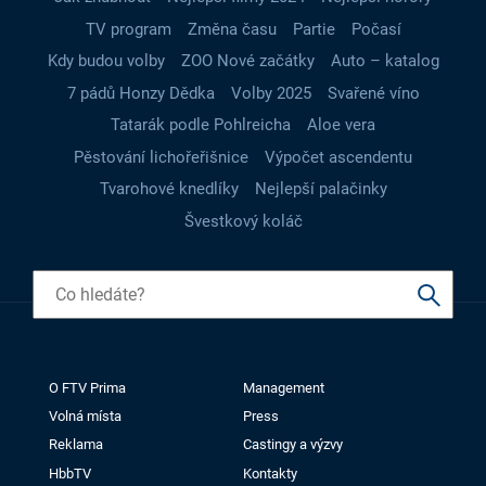
TV program
Změna času
Partie
Počasí
Kdy budou volby
ZOO Nové začátky
Auto – katalog
7 pádů Honzy Dědka
Volby 2025
Svařené víno
Tatarák podle Pohlreicha
Aloe vera
Pěstování lichořeřišnice
Výpočet ascendentu
Tvarohové knedlíky
Nejlepší palačinky
Švestkový koláč
O FTV Prima
Management
Volná místa
Press
Reklama
Castingy a výzvy
HbbTV
Kontakty