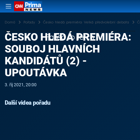
Domů
Pořady
Česko hledá premiéra: Velká předvolební debata
Č
ČESKO HLEDÁ PREMIÉRA:
Failed to fetch
SOUBOJ HLAVNÍCH
KANDIDÁTŮ (2) -
UPOUTÁVKA
3. říj 2021, 20:00
Další videa pořadu