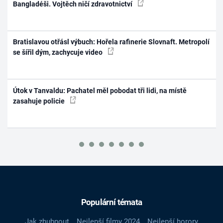
Bangladéši. Vojtěch ničí zdravotnictví
Bratislavou otřásl výbuch: Hořela rafinerie Slovnaft. Metropolí
se šířil dým, zachycuje video
Útok v Tanvaldu: Pachatel měl pobodat tři lidi, na místě
zasahuje policie
Populární témata
Jak zhubnout
Nejlepší filmy 2024
Nejlepší horory