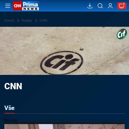
Domů
Pořady
CNN
CNN
Vše
Bonusy