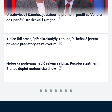
Ultralevicový Sánchez je žábou na prameni, pustil se Vondra
do Španělů. Kritizoval i Gregor
Tisíce lidí prchají před krokodýly. Stoupající keňské jezero
přivedlo predátory až ke dveřím
Nebeská podívaná nad Českem se blíží. Působivé zatmění
Slunce doplní meteorická show