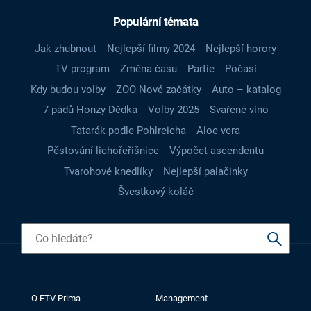
Populární témata
Jak zhubnout
Nejlepší filmy 2024
Nejlepší horory
TV program
Změna času
Partie
Počasí
Kdy budou volby
ZOO Nové začátky
Auto – katalog
7 pádů Honzy Dědka
Volby 2025
Svařené víno
Tatarák podle Pohlreicha
Aloe vera
Pěstování lichořeřišnice
Výpočet ascendentu
Tvarohové knedlíky
Nejlepší palačinky
Švestkový koláč
O FTV Prima
Management