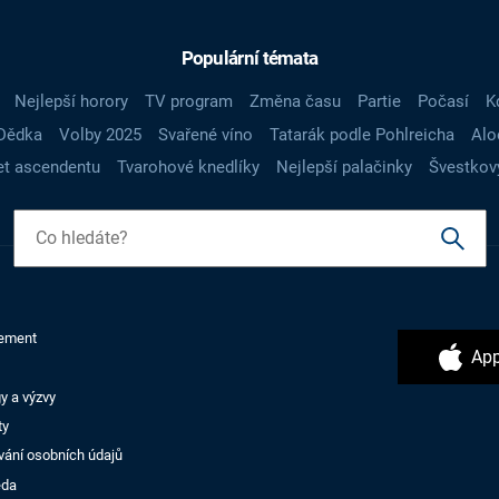
Populární témata
Nejlepší horory
TV program
Změna času
Partie
Počasí
K
Dědka
Volby 2025
Svařené víno
Tatarák podle Pohlreicha
Alo
t ascendentu
Tvarohové knedlíky
Nejlepší palačinky
Švestkov
ement
App
y a výzvy
ty
vání osobních údajů
ěda