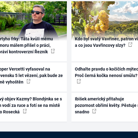
rtyho frky: Táta kvůli mému
Kdo byl svatý Vavřinec, patron v
oru málem přišel o práci,
a co jsou Vavřincovy slzy?
práví kontroverzní Řezník
per Vercetti vyfasoval na
Odhalte pravdu o kočičích mýtec
vensku 5 let vězení, pak bude ze
Proč černá kočka nenosí smůlu?
mě vyhoštěn
vý objev Kazmy? Blondýnka se s
Ibišek americký přitahuje
 vodí za ruce a fotí se na místě
pozornost obřími květy. Pěstuje 
ko Rosecká
snadno