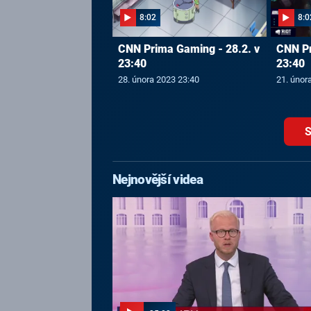
8:02
8:0
CNN Prima Gaming - 28.2. v
CNN Pr
23:40
23:40
28. února 2023 23:40
21. únor
S
Nejnovější videa