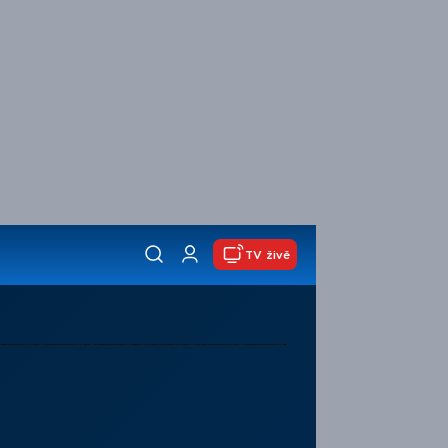
TV živě