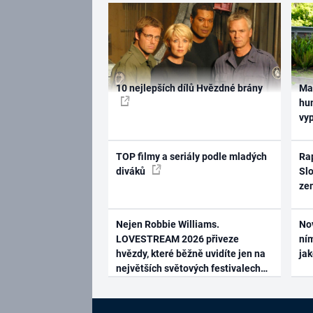
10 nejlepších dílů Hvězdné brány
Ma
hum
vy
TOP filmy a seriály podle mladých
Rap
diváků
Slo
ze
Nejen Robbie Williams.
No
LOVESTREAM 2026 přiveze
ním
hvězdy, které běžně uvidíte jen na
ja
největších světových festivalech