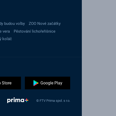
dy budou volby
ZOO Nové začátky
e vera
Pěstování lichořeřišnice
ý koláč
 Store
Google Play
© FTV Prima spol. s r.o.