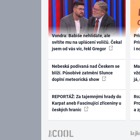
Vondra: Babiše nehlídáte, ale
Pri
svítíte mu na uplácení voličů. Čekal
Pri
jsem od vás víc, řekl Gregor
i n
Nebeská podívaná nad Českem se
Ma
blíží. Působivé zatmění Slunce
vž
doplní meteorická show
já,
REPORTÁŽ: Za tajemnými hrady do
Ro
Karpat aneb Fascinující zříceniny u
Pr
českých hranic
a 