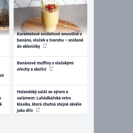
Karamelové snídaňové smoothie z
banánu, vloček a tvarohu – snídaně
do skleničky
Banánové muffiny s vlašskými
ořechy a skořicí
atr
Holandský salát se sýrem a
o
salámem: Lahůdkářská retro
ně
klasika, která chutná stejně skvěle
jako dřív