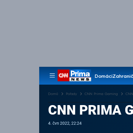
Domácí
Zahranič
Pořady
Domů
Pořady
CNN Prima Gaming
CNN 
CNN PRIMA GA
4. čvn 2022, 22:24