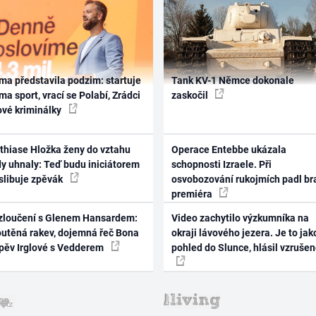
ma představila podzim: startuje
Tank KV-1 Němce dokonale
ma sport, vrací se Polabí, Zrádci
zaskočil
ové kriminálky
thiase Hložka ženy do vztahu
Operace Entebbe ukázala
dy uhnaly: Teď budu iniciátorem
schopnosti Izraele. Při
 slibuje zpěvák
osvobozování rukojmích padl br
premiéra
zloučení s Glenem Hansardem:
Video zachytilo výzkumníka na
outěná rakev, dojemná řeč Bona
okraji lávového jezera. Je to jak
zpěv Irglové s Vedderem
pohled do Slunce, hlásil vzruše