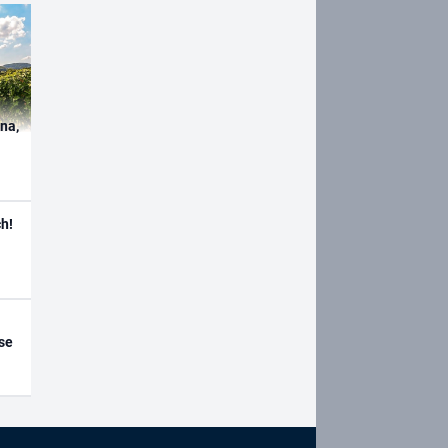
ína,
h!
se