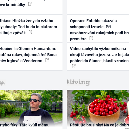
ové kriminálky
thiase Hložka ženy do vztahu
Operace Entebbe ukázala
dy uhnaly: Teď budu iniciátorem
schopnosti Izraele. Při
 slibuje zpěvák
osvobozování rukojmích padl br
premiéra
zloučení s Glenem Hansardem:
Video zachytilo výzkumníka na
outěná rakev, dojemná řeč Bona
okraji lávového jezera. Je to jak
zpěv Irglové s Vedderem
pohled do Slunce, hlásil vzruše
rtyho frky: Táta kvůli mému
Pěstujte brusinky! Na co je dobr