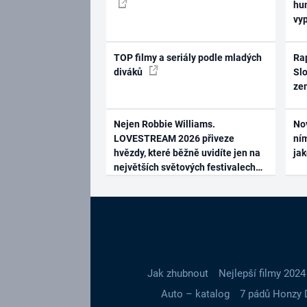
hum
vy
TOP filmy a seriály podle mladých
Rap
diváků
Slo
ze
Nejen Robbie Williams.
No
LOVESTREAM 2026 přiveze
ním
hvězdy, které běžně uvidíte jen na
ja
největších světových festivalech
Jak zhubnout
Nejlepší filmy 2024
Auto – katalog
7 pádů Honzy 