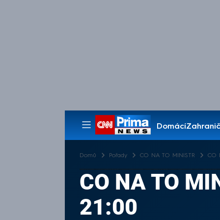
Domácí
Zahranič
Pořady
Domů
Pořady
CO NA TO MINISTR
CO N
CO NA TO MIN
21:00