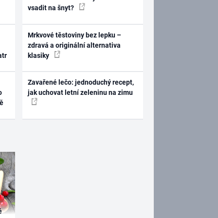
vsadit na šnyt?
Mrkvové těstoviny bez lepku –
zdravá a originální alternativa
atr
klasiky
Zavařené lečo: jednoduchý recept,
o
jak uchovat letní zeleninu na zimu
ně
é