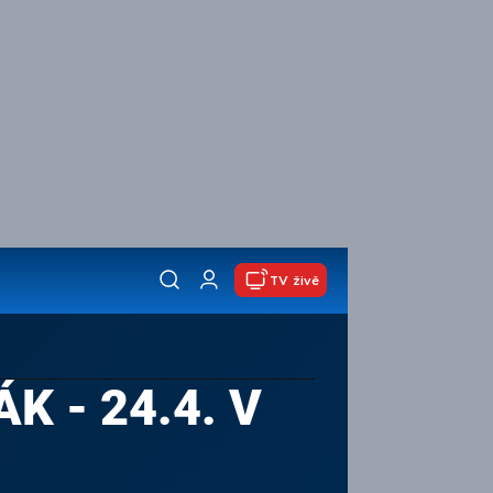
TV živě
K - 24.4. V