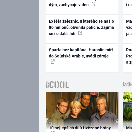
dým, zachycuje video
i n
Exšéfa železnic, u kterého se našlo
Ma
80 milionů, obvinila policie. Zajímá
vž
se i o další lidi
já,
Sparta bez kapitána. Haraslín míří
Ro
do Saúdské Arábie, uvádí zdroje
Pr
a 
10 nejlepších dílů Hvězdné brány
Ma