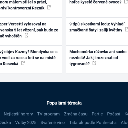
oru málem přišel o práci,
hořce kyselé červené ovoce?
práví kontroverzní Řezník
per Vercetti vyfasoval na
9 tipů s kostkami ledu: Vyhladí
vensku 5 let vězení, pak bude ze
zmačkané šaty i zalijí květiny
mě vyhoštěn
vý objev Kazmy? Blondýnka se s
Muchomůrku růžovku ani sucho
 vodí za ruce a fotí se na místě
nezdolá! Jak ji rozeznat od
ko Rosecká
tygrované?
Populární témata
Nejlepší horory
TV program
Změna času
Partie
Počasí
K
Dědka
Volby 2025
Svařené víno
Tatarák podle Pohlreicha
Alo