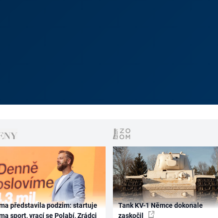
ma představila podzim: startuje
Tank KV-1 Němce dokonale
ma sport, vrací se Polabí, Zrádci
zaskočil