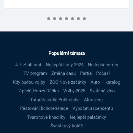
Populární témata
Jak zhubnout
Nejlepší filmy 2024
Nejlepší horory
TV program
Změna času
Partie
Počasí
Kdy budou volby
ZOO Nové začátky
Auto – katalog
7 pádů Honzy Dědka
Volby 2025
Svařené víno
Tatarák podle Pohlreicha
Aloe vera
Pěstování lichořeřišnice
Výpočet ascendentu
Tvarohové knedlíky
Nejlepší palačinky
Švestkový koláč