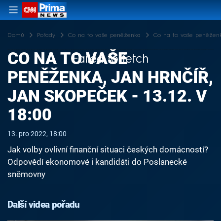
Domů
Pořady
Co na to vaše peněženka
Co na to vaše peněženka,
CO NA TO VAŠE
Failed to fetch
PENĚŽENKA, JAN HRNČÍŘ,
JAN SKOPEČEK - 13.12. V
18:00
13. pro 2022, 18:00
Jak volby ovlivní finanční situaci českých domácností?
Odpovědí ekonomové i kandidáti do Poslanecké
sněmovny
Další videa pořadu