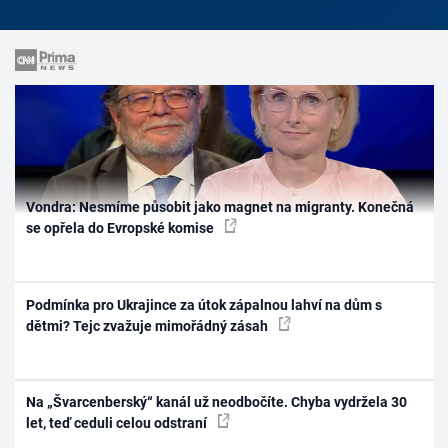
Vondra: Nesmíme působit jako magnet na migranty. Konečná
se opřela do Evropské komise
Podmínka pro Ukrajince za útok zápalnou lahví na dům s
dětmi? Tejc zvažuje mimořádný zásah
Na „Švarcenberský“ kanál už neodbočíte. Chyba vydržela 30
let, teď ceduli celou odstraní