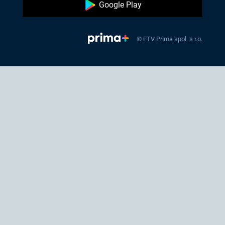
Google Play
© FTV Prima spol. s r.o.