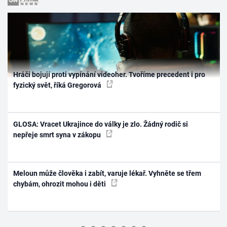
Hráči bojují proti vypínání videoher. Tvoříme precedent i pro
fyzický svět, říká Gregorová
GLOSA: Vracet Ukrajince do války je zlo. Žádný rodič si
nepřeje smrt syna v zákopu
Meloun může člověka i zabít, varuje lékař. Vyhněte se třem
chybám, ohrozit mohou i děti