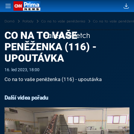
Domů
Pořady
Co na to vaše peněženka
Co na to vaše peněženk
CO NA TO VAŠE
Failed to fetch
PENĚŽENKA (116) -
UPOUTÁVKA
16. led 2023, 18:00
Co na to vaše peněženka (116) - upoutávka
Další videa pořadu