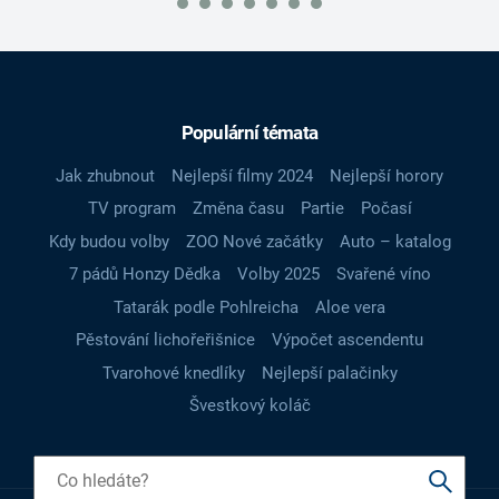
Populární témata
Jak zhubnout
Nejlepší filmy 2024
Nejlepší horory
TV program
Změna času
Partie
Počasí
Kdy budou volby
ZOO Nové začátky
Auto – katalog
7 pádů Honzy Dědka
Volby 2025
Svařené víno
Tatarák podle Pohlreicha
Aloe vera
Pěstování lichořeřišnice
Výpočet ascendentu
Tvarohové knedlíky
Nejlepší palačinky
Švestkový koláč