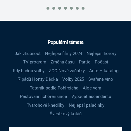
Populární témata
Jak zhubnout
Nejlepší filmy 2024
Nejlepší horory
TV program
Změna času
Partie
Počasí
Kdy budou volby
ZOO Nové začátky
Auto – katalog
7 pádů Honzy Dědka
Volby 2025
Svařené víno
Tatarák podle Pohlreicha
Aloe vera
Pěstování lichořeřišnice
Výpočet ascendentu
Tvarohové knedlíky
Nejlepší palačinky
Švestkový koláč