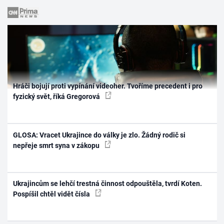
Hráči bojují proti vypínání videoher. Tvoříme precedent i pro
fyzický svět, říká Gregorová
GLOSA: Vracet Ukrajince do války je zlo. Žádný rodič si
nepřeje smrt syna v zákopu
Ukrajincům se lehčí trestná činnost odpouštěla, tvrdí Koten.
Pospíšil chtěl vidět čísla