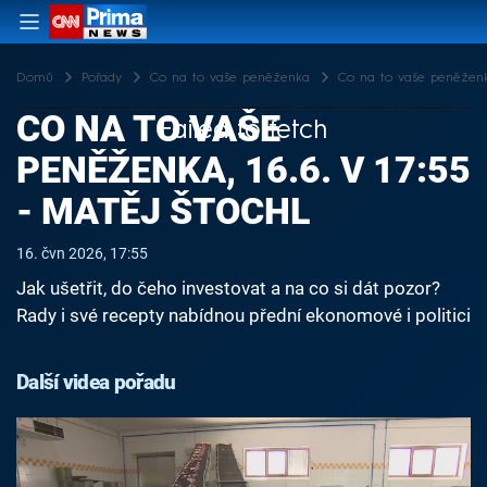
Domů
Pořady
Co na to vaše peněženka
Co na to vaše peněženka,
CO NA TO VAŠE
Failed to fetch
PENĚŽENKA, 16.6. V 17:55
- MATĚJ ŠTOCHL
16. čvn 2026, 17:55
Jak ušetřit, do čeho investovat a na co si dát pozor?
Rady i své recepty nabídnou přední ekonomové i politici
Další videa pořadu