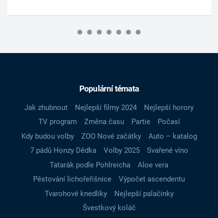
Populární témata
Jak zhubnout
Nejlepší filmy 2024
Nejlepší horory
TV program
Změna času
Partie
Počasí
Kdy budou volby
ZOO Nové začátky
Auto – katalog
7 pádů Honzy Dědka
Volby 2025
Svařené víno
Tatarák podle Pohlreicha
Aloe vera
Pěstování lichořeřišnice
Výpočet ascendentu
Tvarohové knedlíky
Nejlepší palačinky
Švestkový koláč