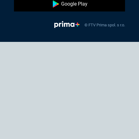
Google Play
© FTV Prima spol. s r.o.