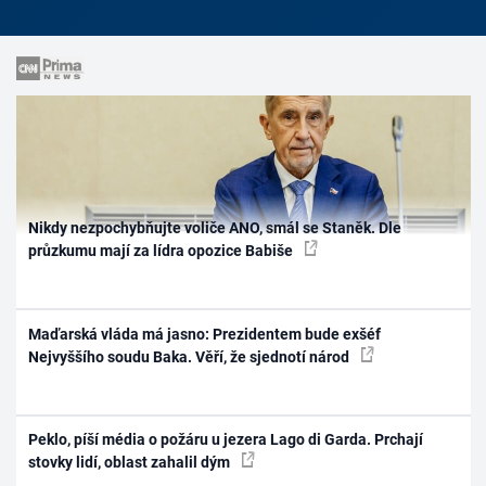
Nikdy nezpochybňujte voliče ANO, smál se Staněk. Dle
průzkumu mají za lídra opozice Babiše
Maďarská vláda má jasno: Prezidentem bude exšéf
Nejvyššího soudu Baka. Věří, že sjednotí národ
Peklo, píší média o požáru u jezera Lago di Garda. Prchají
stovky lidí, oblast zahalil dým