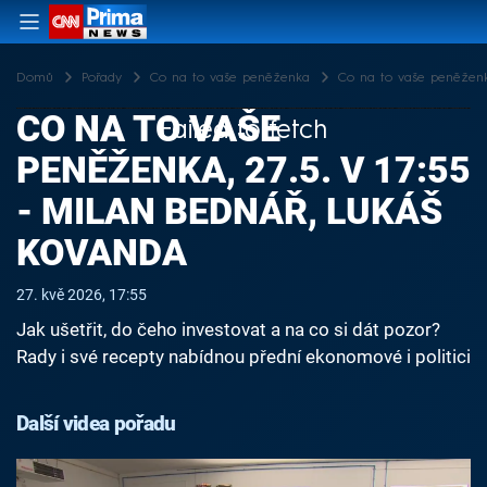
Domů
Pořady
Co na to vaše peněženka
Co na to vaše peněženka
CO NA TO VAŠE
Failed to fetch
PENĚŽENKA, 27.5. V 17:55
- MILAN BEDNÁŘ, LUKÁŠ
KOVANDA
27. kvě 2026, 17:55
Jak ušetřit, do čeho investovat a na co si dát pozor?
Rady i své recepty nabídnou přední ekonomové i politici
Další videa pořadu