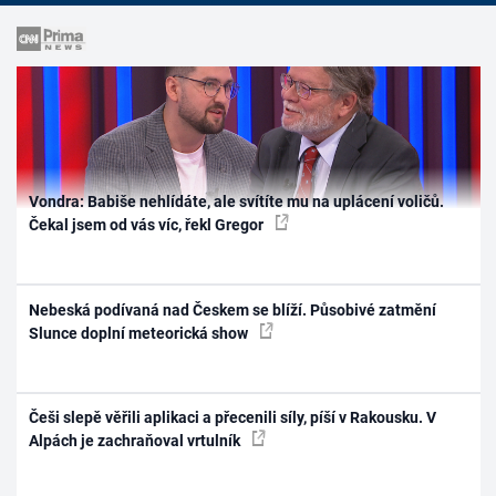
Vondra: Babiše nehlídáte, ale svítíte mu na uplácení voličů.
Čekal jsem od vás víc, řekl Gregor
Nebeská podívaná nad Českem se blíží. Působivé zatmění
Slunce doplní meteorická show
Češi slepě věřili aplikaci a přecenili síly, píší v Rakousku. V
Alpách je zachraňoval vrtulník