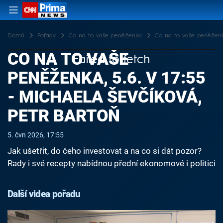
Domů
Pořady
Co na to vaše peněženka
Co na to vaše peněženka
CO NA TO VAŠE
Failed to fetch
PENĚŽENKA, 5.6. V 17:55
- MICHAELA ŠEVČÍKOVÁ,
PETR BARTOŇ
5. čvn 2026, 17:55
Jak ušetřit, do čeho investovat a na co si dát pozor?
Rady i své recepty nabídnou přední ekonomové i politici
Další videa pořadu