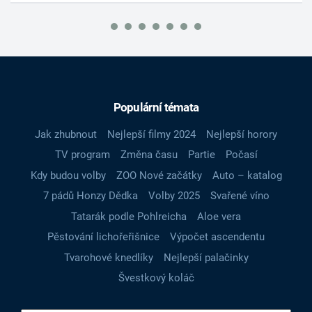
Populární témata
Jak zhubnout
Nejlepší filmy 2024
Nejlepší horory
TV program
Změna času
Partie
Počasí
Kdy budou volby
ZOO Nové začátky
Auto – katalog
7 pádů Honzy Dědka
Volby 2025
Svařené víno
Tatarák podle Pohlreicha
Aloe vera
Pěstování lichořeřišnice
Výpočet ascendentu
Tvarohové knedlíky
Nejlepší palačinky
Švestkový koláč