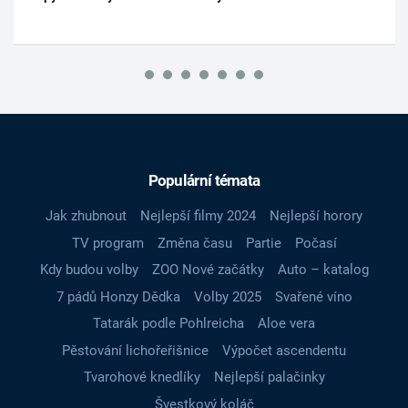
Populární témata
Jak zhubnout
Nejlepší filmy 2024
Nejlepší horory
TV program
Změna času
Partie
Počasí
Kdy budou volby
ZOO Nové začátky
Auto – katalog
7 pádů Honzy Dědka
Volby 2025
Svařené víno
Tatarák podle Pohlreicha
Aloe vera
Pěstování lichořeřišnice
Výpočet ascendentu
Tvarohové knedlíky
Nejlepší palačinky
Švestkový koláč