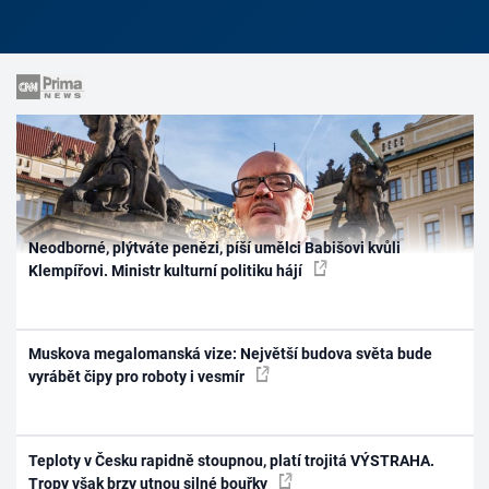
Neodborné, plýtváte penězi, píší umělci Babišovi kvůli
Klempířovi. Ministr kulturní politiku hájí
Muskova megalomanská vize: Největší budova světa bude
vyrábět čipy pro roboty i vesmír
Teploty v Česku rapidně stoupnou, platí trojitá VÝSTRAHA.
Tropy však brzy utnou silné bouřky