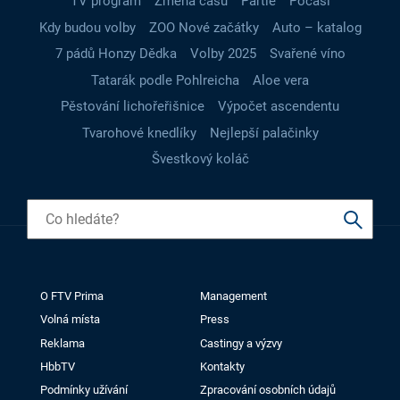
TV program
Změna času
Partie
Počasí
Kdy budou volby
ZOO Nové začátky
Auto – katalog
7 pádů Honzy Dědka
Volby 2025
Svařené víno
Tatarák podle Pohlreicha
Aloe vera
Pěstování lichořeřišnice
Výpočet ascendentu
Tvarohové knedlíky
Nejlepší palačinky
Švestkový koláč
O FTV Prima
Management
Volná místa
Press
Reklama
Castingy a výzvy
HbbTV
Kontakty
Podmínky užívání
Zpracování osobních údajů