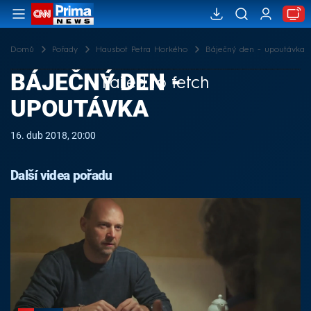
Domů
Pořady
Hausbot Petra Horkého
Báječný den - upoutávka
BÁJEČNÝ DEN -
Failed to fetch
UPOUTÁVKA
16. dub 2018, 20:00
Další videa pořadu