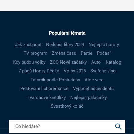
Populární témata
Jak zhubnout
Nejlepší filmy 2024
Nejlepší horory
TV program
Změna času
Partie
Počasí
Kdy budou volby
ZOO Nové začátky
Auto – katalog
7 pádů Honzy Dědka
Volby 2025
Svařené víno
Tatarák podle Pohlreicha
Aloe vera
Pěstování lichořeřišnice
Výpočet ascendentu
Tvarohové knedlíky
Nejlepší palačinky
Švestkový koláč