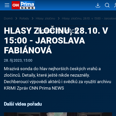
Domů
Pořady
Hlasy zločinu
Hlasy zločinu, 28.10. v 15:00 - Jarosl
HLASY ZLOČINU, 28.10. V
Failed to fetch
15:00 - JAROSLAVA
FABIÁNOVÁ
28. říj 2023, 15:00
Mrazivá sonda do hlav nejhorších českých vrahů a
zločinců. Detaily, které ještě nikde nezazněly.
Dechberoucí výpovědi aktérů i svědků za využití archivu
KRIMI Zpráv CNN Prima NEWS
Další videa pořadu