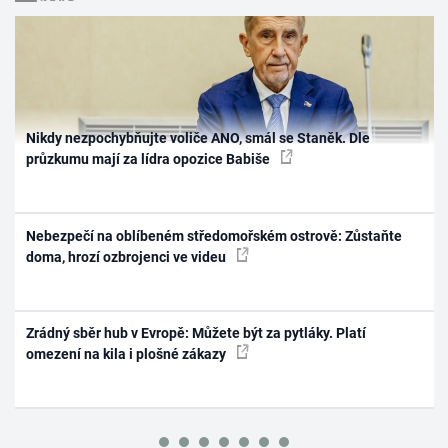
Nikdy nezpochybňujte voliče ANO, smál se Staněk. Dle
průzkumu mají za lídra opozice Babiše
Nebezpečí na oblíbeném středomořském ostrově: Zůstaňte
doma, hrozí ozbrojenci ve videu
Zrádný sběr hub v Evropě: Můžete být za pytláky. Platí
omezení na kila i plošné zákazy