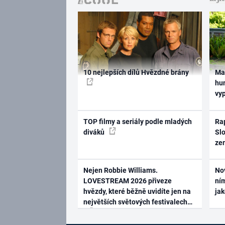
10 nejlepších dílů Hvězdné brány
Ma
hum
vy
TOP filmy a seriály podle mladých
Rap
diváků
Slo
ze
Nejen Robbie Williams.
No
LOVESTREAM 2026 přiveze
ním
hvězdy, které běžně uvidíte jen na
ja
největších světových festivalech