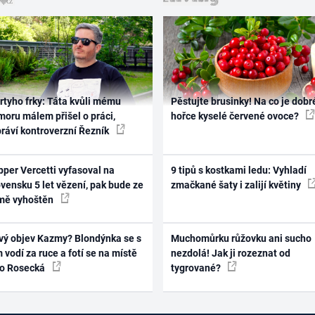
rtyho frky: Táta kvůli mému
Pěstujte brusinky! Na co je dobr
oru málem přišel o práci,
hořce kyselé červené ovoce?
práví kontroverzní Řezník
per Vercetti vyfasoval na
9 tipů s kostkami ledu: Vyhladí
vensku 5 let vězení, pak bude ze
zmačkané šaty i zalijí květiny
mě vyhoštěn
vý objev Kazmy? Blondýnka se s
Muchomůrku růžovku ani sucho
 vodí za ruce a fotí se na místě
nezdolá! Jak ji rozeznat od
ko Rosecká
tygrované?