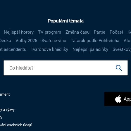
Populární témata
Nejlepší horory
TV program
Změna času
Partie
Počasí
K
Dědka
Volby 2025
Svařené víno
Tatarák podle Pohlreicha
Alo
t ascendentu
Tvarohové knedlíky
Nejlepší palačinky
Švestkov
ement
App
y a výzvy
ty
vání osobních údajů