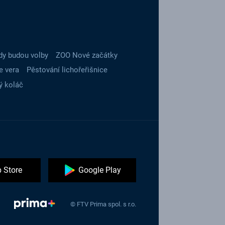
dy budou volby
ZOO Nové začátky
e vera
Pěstování lichořeřišnice
ý koláč
 Store
Google Play
© FTV Prima spol. s r.o.