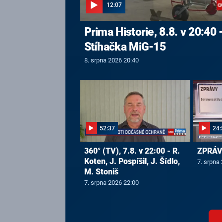
12:07
Prima Historie, 8.8. v 20:40 
Stíhačka MiG-15
8. srpna 2026 20:40
52:37
24:
360° (TV), 7.8. v 22:00 - R.
ZPRÁVY
Koten, J. Pospíšil, J. Šídlo,
7. srpna
M. Stoniš
7. srpna 2026 22:00