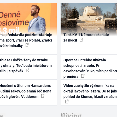
ma představila podzim: startuje
Tank KV-1 Němce dokonale
ma sport, vrací se Polabí, Zrádci
zaskočil
ové kriminálky
thiase Hložka ženy do vztahu
Operace Entebbe ukázala
dy uhnaly: Teď budu iniciátorem
schopnosti Izraele. Při
 slibuje zpěvák
osvobozování rukojmích padl br
premiéra
zloučení s Glenem Hansardem:
Video zachytilo výzkumníka na
outěná rakev, dojemná řeč Bona
okraji lávového jezera. Je to jak
zpěv Irglové s Vedderem
pohled do Slunce, hlásil vzruše