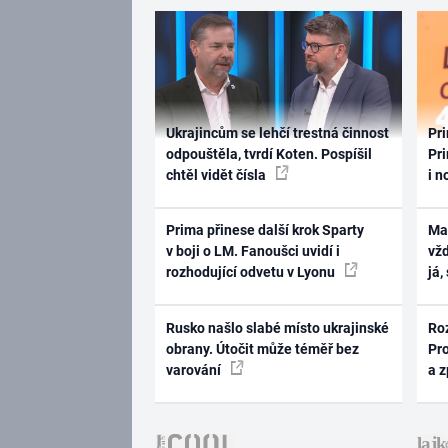
Ukrajincům se lehčí trestná činnost
Pri
odpouštěla, tvrdí Koten. Pospíšil
Pri
chtěl vidět čísla
i n
Prima přinese další krok Sparty
Ma
v boji o LM. Fanoušci uvidí i
vž
rozhodující odvetu v Lyonu
já,
Rusko našlo slabé místo ukrajinské
Ro
obrany. Útočit může téměř bez
Pr
varování
a 