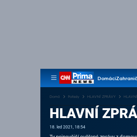
Domácí
Zahranič
Pořady
Domů
Pořady
HLAVNÍ ZPRÁVY
HLAVNÍ 
HLAVNÍ ZPRÁV
18. led 2021, 18:54
Ty nejnovější ověřené zprávy z domova 