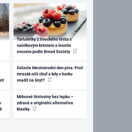
Tartaletky z lineckého těsta s
vanilkovým krémem a lesním
ovocem podle Bread Society
Oslavte Mezinárodní den piva: Proč
mrazák ničí chuť a kdy v horku
atr
vsadit na šnyt?
Mrkvové těstoviny bez lepku –
o
zdravá a originální alternativa
ně
klasiky