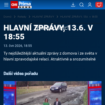
Domů
Pořady
HLAVNÍ ZPRÁVY
HLAVNÍ ZPRÁVY, 13.6. v 18:55
HLAVNÍ ZPRÁVY, 13.6. V
Failed to fetch
18:55
13. čvn 2026, 18:55
Ty nejdůležitější aktuální zprávy z domova i ze světa v
hlavní zpravodajské relaci. Atraktivně a srozumitelně
Další videa pořadu