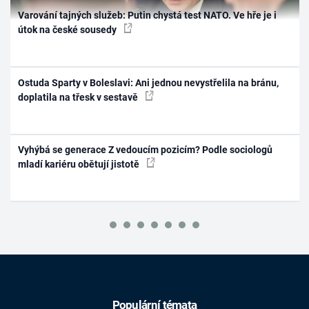
Varování tajných služeb: Putin chystá test NATO. Ve hře je i
útok na české sousedy
Ostuda Sparty v Boleslavi: Ani jednou nevystřelila na bránu,
doplatila na třesk v sestavě
Vyhýbá se generace Z vedoucím pozicím? Podle sociologů
mladí kariéru obětují jistotě
Populární témata