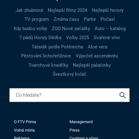
Jak zhubnout
Nejlepší filmy 2024
Nejlepší horory
TV program
Změna času
Partie
Počasí
Kdy budou volby
ZOO Nové začátky
Auto – katalog
7 pádů Honzy Dědka
Volby 2025
Svařené víno
Tatarák podle Pohlreicha
Aloe vera
Pěstování lichořeřišnice
Výpočet ascendentu
Tvarohové knedlíky
Nejlepší palačinky
Švestkový koláč
O FTV Prima
Management
Volná místa
Press
Reklama
Castingy a výzvy