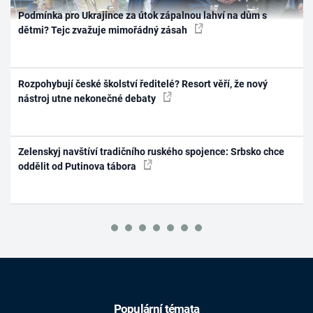
Podmínka pro Ukrajince za útok zápalnou lahví na dům s
dětmi? Tejc zvažuje mimořádný zásah
Rozpohybují české školství ředitelé? Resort věří, že nový
nástroj utne nekonečné debaty
Zelenskyj navštíví tradičního ruského spojence: Srbsko chce
oddělit od Putinova tábora
Populární témata