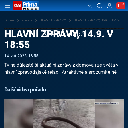
Domů
Pořady
HLAVNÍ ZPRÁVY
HLAVNÍ ZPRÁVY, 14.9. v 18:55
HLAVNÍ ZPRÁVY, 14.9. V
Failed to fetch
18:55
14. zář 2025, 18:55
Ty nejdůležitější aktuální zprávy z domova i ze světa v
hlavní zpravodajské relaci. Atraktivně a srozumitelně
Další videa pořadu