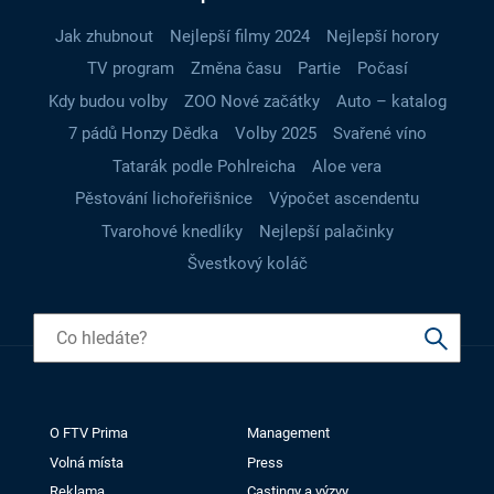
Jak zhubnout
Nejlepší filmy 2024
Nejlepší horory
TV program
Změna času
Partie
Počasí
Kdy budou volby
ZOO Nové začátky
Auto – katalog
7 pádů Honzy Dědka
Volby 2025
Svařené víno
Tatarák podle Pohlreicha
Aloe vera
Pěstování lichořeřišnice
Výpočet ascendentu
Tvarohové knedlíky
Nejlepší palačinky
Švestkový koláč
O FTV Prima
Management
Volná místa
Press
Reklama
Castingy a výzvy