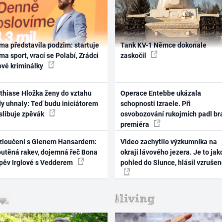
ma představila podzim: startuje
Tank KV-1 Němce dokonale
ma sport, vrací se Polabí, Zrádci
zaskočil
ové kriminálky
thiase Hložka ženy do vztahu
Operace Entebbe ukázala
dy uhnaly: Teď budu iniciátorem
schopnosti Izraele. Při
 slibuje zpěvák
osvobozování rukojmích padl br
premiéra
zloučení s Glenem Hansardem:
Video zachytilo výzkumníka na
outěná rakev, dojemná řeč Bona
okraji lávového jezera. Je to jak
zpěv Irglové s Vedderem
pohled do Slunce, hlásil vzruše