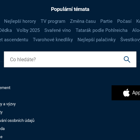
Populární témata
Nejlepší horory
TV program
Změna času
Partie
Počasí
K
Dědka
Volby 2025
Svařené víno
Tatarák podle Pohlreicha
Alo
t ascendentu
Tvarohové knedlíky
Nejlepší palačinky
Švestkov
ement
App
y a výzvy
ty
vání osobních údajů
ěda
ce