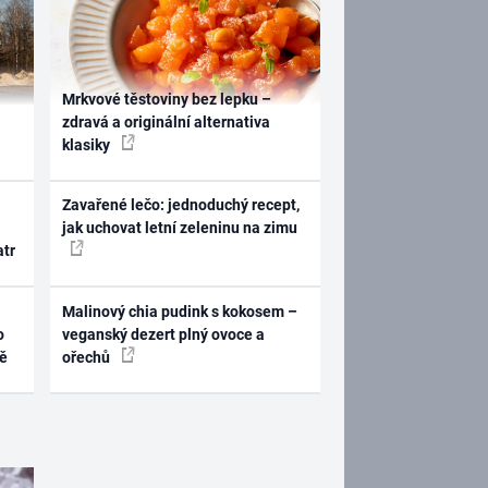
Mrkvové těstoviny bez lepku –
zdravá a originální alternativa
klasiky
Zavařené lečo: jednoduchý recept,
jak uchovat letní zeleninu na zimu
atr
Malinový chia pudink s kokosem –
o
veganský dezert plný ovoce a
ně
ořechů