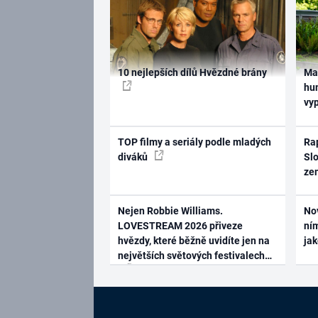
10 nejlepších dílů Hvězdné brány
Ma
hum
vy
TOP filmy a seriály podle mladých
Rap
diváků
Slo
ze
Nejen Robbie Williams.
No
LOVESTREAM 2026 přiveze
ním
hvězdy, které běžně uvidíte jen na
ja
největších světových festivalech