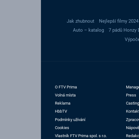
Jak zhubnout
Nejlepší filmy 2024
Auto – katalog
7 pádů Honzy 
Výpoče
O FTV Prima
Manag
Volná místa
Press
Reklama
Casting
HbbTV
Kontak
Podmínky užívání
Zpraco
Cookies
Nápov
Vlastník FTV Prima spol. s r.o.
Redak