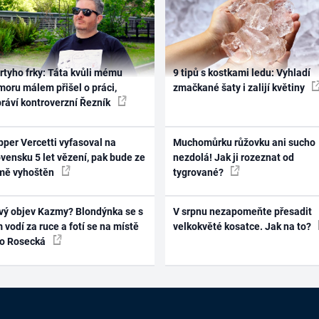
rtyho frky: Táta kvůli mému
9 tipů s kostkami ledu: Vyhladí
oru málem přišel o práci,
zmačkané šaty i zalijí květiny
práví kontroverzní Řezník
per Vercetti vyfasoval na
Muchomůrku růžovku ani sucho
vensku 5 let vězení, pak bude ze
nezdolá! Jak ji rozeznat od
mě vyhoštěn
tygrované?
vý objev Kazmy? Blondýnka se s
V srpnu nezapomeňte přesadit
 vodí za ruce a fotí se na místě
velkokvěté kosatce. Jak na to?
ko Rosecká