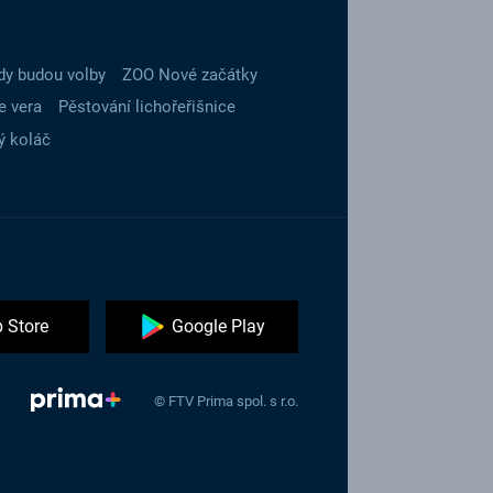
dy budou volby
ZOO Nové začátky
e vera
Pěstování lichořeřišnice
ý koláč
 Store
Google Play
© FTV Prima spol. s r.o.