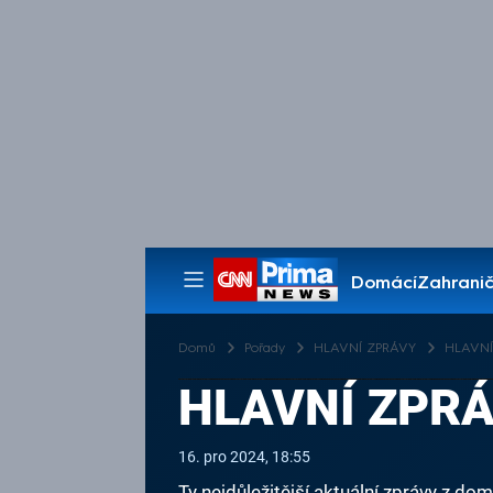
Domácí
Zahranič
Pořady
Domů
Pořady
HLAVNÍ ZPRÁVY
HLAVNÍ 
HLAVNÍ ZPRÁV
16. pro 2024, 18:55
Ty nejdůležitější aktuální zprávy z dom