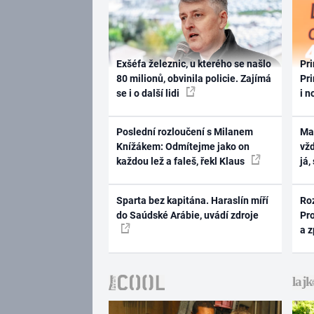
Exšéfa železnic, u kterého se našlo
Pri
80 milionů, obvinila policie. Zajímá
Pri
se i o další lidi
i n
Poslední rozloučení s Milanem
Ma
Knížákem: Odmítejme jako on
vž
každou lež a faleš, řekl Klaus
já,
Sparta bez kapitána. Haraslín míří
Ro
do Saúdské Arábie, uvádí zdroje
Pr
a 