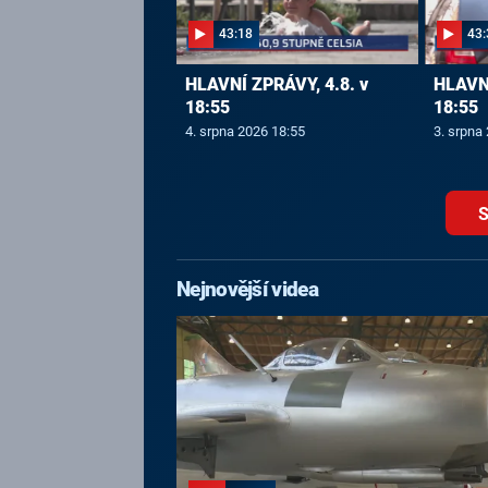
43:18
43:
HLAVNÍ ZPRÁVY, 4.8. v
HLAVNÍ
18:55
18:55
4. srpna 2026 18:55
3. srpna
S
Nejnovější videa