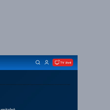
TV živě
zumitelně