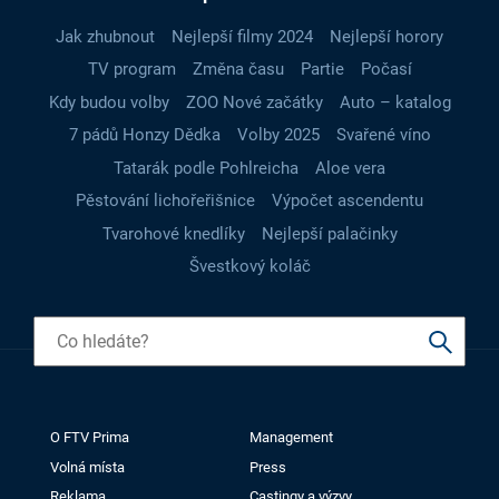
Jak zhubnout
Nejlepší filmy 2024
Nejlepší horory
TV program
Změna času
Partie
Počasí
Kdy budou volby
ZOO Nové začátky
Auto – katalog
7 pádů Honzy Dědka
Volby 2025
Svařené víno
Tatarák podle Pohlreicha
Aloe vera
Pěstování lichořeřišnice
Výpočet ascendentu
Tvarohové knedlíky
Nejlepší palačinky
Švestkový koláč
O FTV Prima
Management
Volná místa
Press
Reklama
Castingy a výzvy