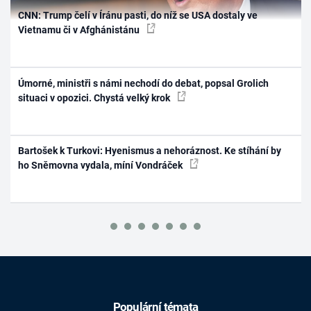
CNN: Trump čelí v Íránu pasti, do níž se USA dostaly ve
Vietnamu či v Afghánistánu
Úmorné, ministři s námi nechodí do debat, popsal Grolich
situaci v opozici. Chystá velký krok
Bartošek k Turkovi: Hyenismus a nehoráznost. Ke stíhání by
ho Sněmovna vydala, míní Vondráček
Populární témata