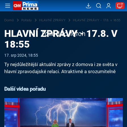
Domů
Pořady
HLAVNÍ ZPRÁVY
HLAVNÍ ZPRÁVY - 17.8. v 18:55
HLAVNÍ ZPRÁVY - 17.8. V
Failed to fetch
18:55
17. srp 2024, 18:55
Ty nejdůležitější aktuální zprávy z domova i ze světa v
hlavní zpravodajské relaci. Atraktivně a srozumitelně
Další videa pořadu