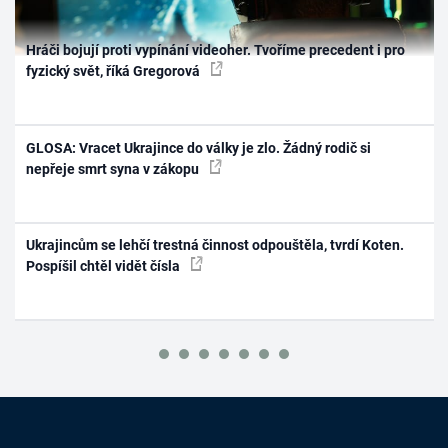
Hráči bojují proti vypínání videoher. Tvoříme precedent i pro
fyzický svět, říká Gregorová
GLOSA: Vracet Ukrajince do války je zlo. Žádný rodič si
nepřeje smrt syna v zákopu
Ukrajincům se lehčí trestná činnost odpouštěla, tvrdí Koten.
Pospíšil chtěl vidět čísla