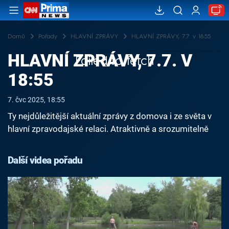
Domů
Pořady
HLAVNÍ ZPRÁVY
HLAVNÍ ZPRÁVY, 7.7. v 18:55
HLAVNÍ ZPRÁVY, 7.7. V
Failed to fetch
18:55
7. čvc 2025, 18:55
Ty nejdůležitější aktuální zprávy z domova i ze světa v
hlavní zpravodajské relaci. Atraktivně a srozumitelně
Další videa pořadu