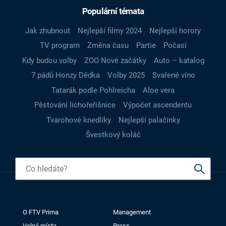
Populární témata
Jak zhubnout
Nejlepší filmy 2024
Nejlepší horory
TV program
Změna času
Partie
Počasí
Kdy budou volby
ZOO Nové začátky
Auto – katalog
7 pádů Honzy Dědka
Volby 2025
Svařené víno
Tatarák podle Pohlreicha
Aloe vera
Pěstování lichořeřišnice
Výpočet ascendentu
Tvarohové knedlíky
Nejlepší palačinky
Švestkový koláč
O FTV Prima
Management
Volná místa
Press