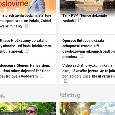
ma představila podzim: startuje
Tank KV-1 Němce dokonale
ma sport, vrací se Polabí, Zrádci
zaskočil
ové kriminálky
thiase Hložka ženy do vztahu
Operace Entebbe ukázala
dy uhnaly: Teď budu iniciátorem
schopnosti Izraele. Při
 slibuje zpěvák
osvobozování rukojmích padl br
premiéra
zloučení s Glenem Hansardem:
Video zachytilo výzkumníka na
outěná rakev, dojemná řeč Bona
okraji lávového jezera. Je to jak
zpěv Irglové s Vedderem
pohled do Slunce, hlásil vzruše