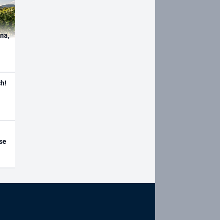
ína,
h!
se