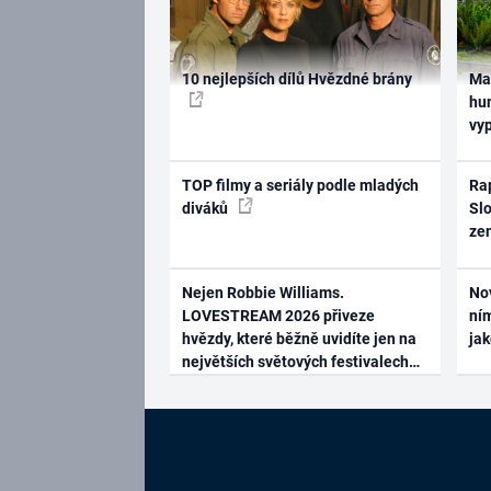
10 nejlepších dílů Hvězdné brány
Ma
hum
vy
TOP filmy a seriály podle mladých
Rap
diváků
Slo
ze
Nejen Robbie Williams.
No
LOVESTREAM 2026 přiveze
ním
hvězdy, které běžně uvidíte jen na
ja
největších světových festivalech