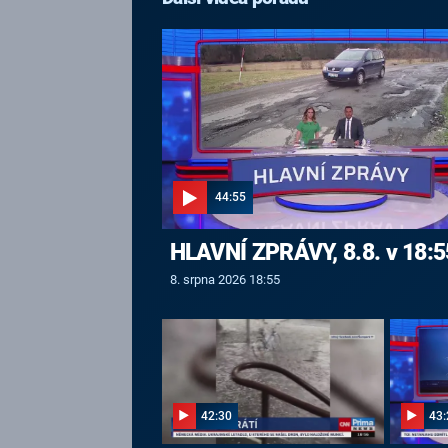
44:55
HLAVNÍ ZPRÁVY, 8.8. v 18:5
8. srpna 2026 18:55
42:30
43: