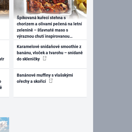
Špikovaná kuřecí stehna s
chorizem a olivami pečená na letní
zelenině – šťavnaté maso s
výraznou chutí inspirovanou
Španělskem
Karamelové snídaňové smoothie z
banánu, vloček a tvarohu – snídaně
atr
do skleničky
Banánové muffiny s vlašskými
o
ořechy a skořicí
ně