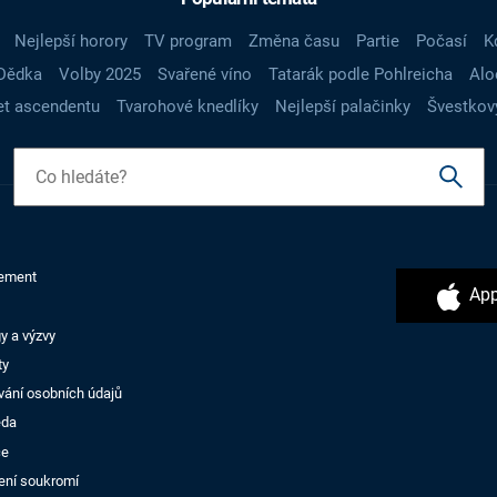
Nejlepší horory
TV program
Změna času
Partie
Počasí
K
Dědka
Volby 2025
Svařené víno
Tatarák podle Pohlreicha
Alo
t ascendentu
Tvarohové knedlíky
Nejlepší palačinky
Švestkov
ement
App
y a výzvy
ty
vání osobních údajů
ěda
ce
ení soukromí