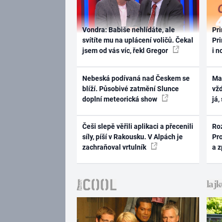
Vondra: Babiše nehlídáte, ale
Pri
svítíte mu na uplácení voličů. Čekal
Pri
jsem od vás víc, řekl Gregor
i n
Nebeská podívaná nad Českem se
Ma
blíží. Působivé zatmění Slunce
vž
doplní meteorická show
já,
Češi slepě věřili aplikaci a přecenili
Ro
síly, píší v Rakousku. V Alpách je
Pr
zachraňoval vrtulník
a 