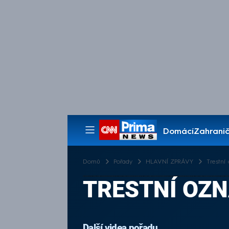
Domácí
Zahranič
Pořady
Domů
Pořady
HLAVNÍ ZPRÁVY
Trestní
TRESTNÍ OZ
Další videa pořadu