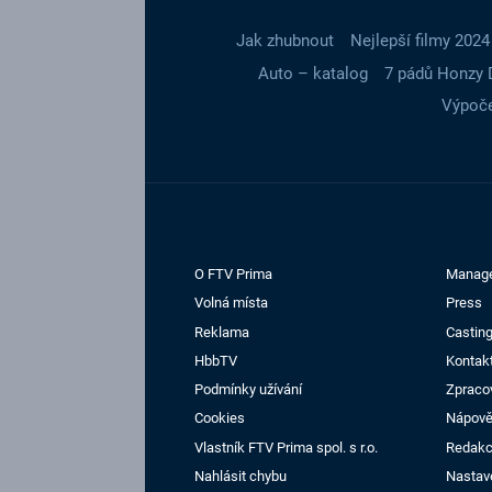
Jak zhubnout
Nejlepší filmy 2024
Auto – katalog
7 pádů Honzy 
Výpoče
O FTV Prima
Manag
Volná místa
Press
Reklama
Casting
HbbTV
Kontak
Podmínky užívání
Zpraco
Cookies
Nápov
Vlastník FTV Prima spol. s r.o.
Redak
Nahlásit chybu
Nastav