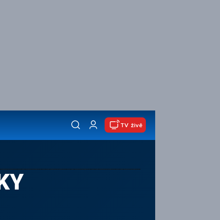
TV živě
KY