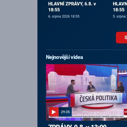
HLAVNÍ ZPRÁVY, 6.8. v
HLAVNÍ
18:55
18:55
6. srpna 2026 18:55
5. srpna
S
Nejnovější videa
29:35