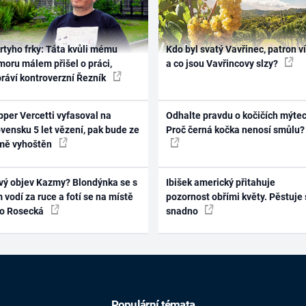
rtyho frky: Táta kvůli mému
Kdo byl svatý Vavřinec, patron v
oru málem přišel o práci,
a co jsou Vavřincovy slzy?
práví kontroverzní Řezník
per Vercetti vyfasoval na
Odhalte pravdu o kočičích mýtec
vensku 5 let vězení, pak bude ze
Proč černá kočka nenosí smůlu?
mě vyhoštěn
vý objev Kazmy? Blondýnka se s
Ibišek americký přitahuje
 vodí za ruce a fotí se na místě
pozornost obřími květy. Pěstuje 
ko Rosecká
snadno
Populární témata