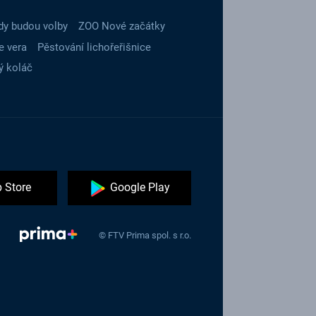
dy budou volby
ZOO Nové začátky
e vera
Pěstování lichořeřišnice
ý koláč
 Store
Google Play
© FTV Prima spol. s r.o.