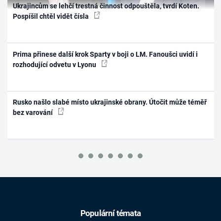
Ukrajincům se lehčí trestná činnost odpouštěla, tvrdí Koten.
Pospíšil chtěl vidět čísla
Prima přinese další krok Sparty v boji o LM. Fanoušci uvidí i
rozhodující odvetu v Lyonu
Rusko našlo slabé místo ukrajinské obrany. Útočit může téměř
bez varování
Populární témata