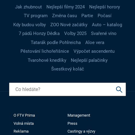
Jak zhubnout
Nejlepší filmy 2024
Nejlepší horory
TV program
Změna času
Partie
Počasí
Kdy budou volby
ZOO Nové začátky
Auto – katalog
7 pádů Honzy Dědka
Volby 2025
Svařené víno
Tatarák podle Pohlreicha
Aloe vera
Pěstování lichořeřišnice
Výpočet ascendentu
Tvarohové knedlíky
Nejlepší palačinky
Švestkový koláč
O FTV Prima
Management
Volná místa
Press
Reklama
Castingy a výzvy