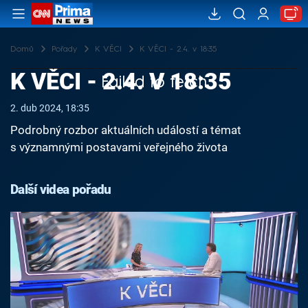
Domů
Pořady
K VĚCI
K VĚCI - 2.4. v 18:35
K VĚCI - 2.4. V 18:35
Failed to fetch
2. dub 2024, 18:35
Podrobný rozbor aktuálních událostí a témat
s významnými postavami veřejného života
Další videa pořadu