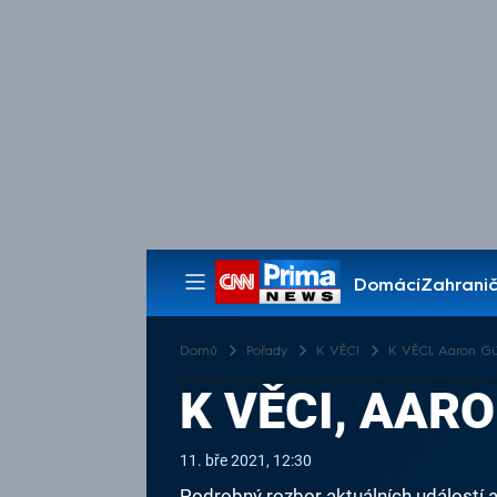
Domácí
Zahranič
Pořady
Domů
Pořady
K VĚCI
K VĚCI, Aaron Gün
K VĚCI, AARO
11. bře 2021, 12:30
Podrobný rozbor aktuálních událostí 