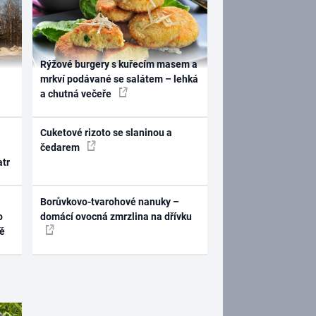
Rýžové burgery s kuřecím masem a
mrkví podávané se salátem – lehká
a chutná večeře
Cuketové rizoto se slaninou a
čedarem
atr
Borůvkovo-tvarohové nanuky –
o
domácí ovocná zmrzlina na dřívku
ně