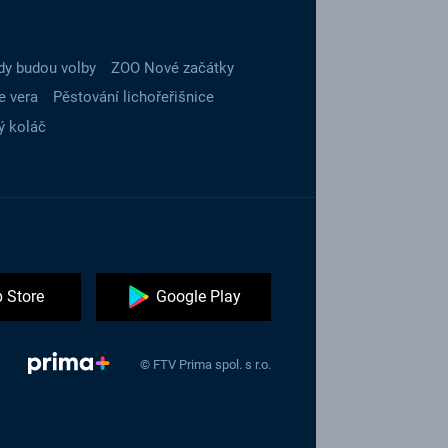
dy budou volby
ZOO Nové začátky
e vera
Pěstování lichořeřišnice
ý koláč
 Store
Google Play
© FTV Prima spol. s r.o.