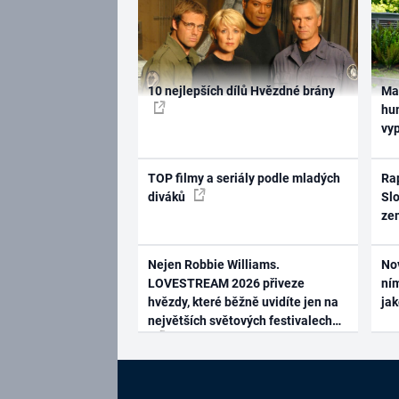
10 nejlepších dílů Hvězdné brány
Ma
hum
vy
TOP filmy a seriály podle mladých
Rap
diváků
Slo
ze
Nejen Robbie Williams.
No
LOVESTREAM 2026 přiveze
ním
hvězdy, které běžně uvidíte jen na
ja
největších světových festivalech