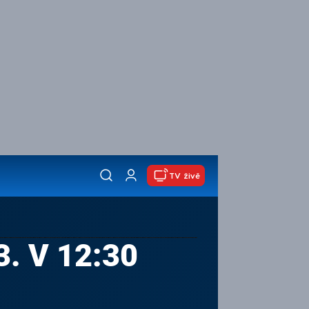
TV živě
. V 12:30