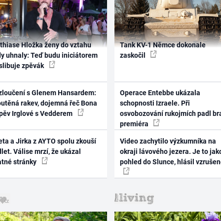
thiase Hložka ženy do vztahu
Tank KV-1 Němce dokonale
dy uhnaly: Teď budu iniciátorem
zaskočil
 slibuje zpěvák
zloučení s Glenem Hansardem:
Operace Entebbe ukázala
outěná rakev, dojemná řeč Bona
schopnosti Izraele. Při
zpěv Irglové s Vedderem
osvobozování rukojmích padl br
premiéra
ta a Jirka z AYTO spolu zkouší
Video zachytilo výzkumníka na
let. Válise mrzí, že ukázal
okraji lávového jezera. Je to jak
atné stránky
pohled do Slunce, hlásil vzruše