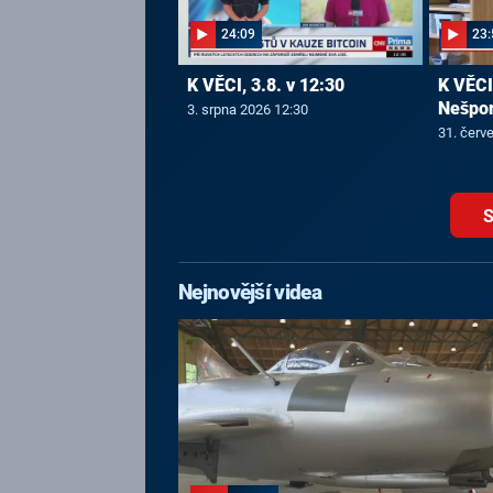
24:09
23:
K VĚCI, 3.8. v 12:30
K VĚCI,
Nešpo
3. srpna 2026 12:30
31. červ
S
Nejnovější videa