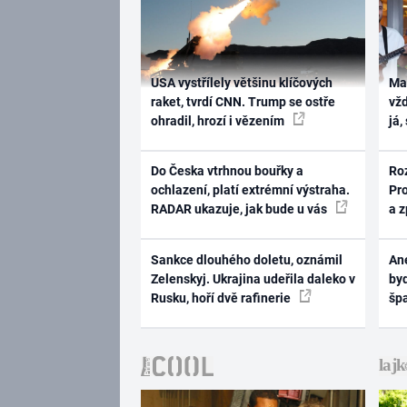
USA vystřílely většinu klíčových
Ma
raket, tvrdí CNN. Trump se ostře
vž
ohradil, hrozí i vězením
já,
Do Česka vtrhnou bouřky a
Ro
ochlazení, platí extrémní výstraha.
Pr
RADAR ukazuje, jak bude u vás
a 
Sankce dlouhého doletu, oznámil
Ane
Zelenskyj. Ukrajina udeřila daleko v
byd
Rusku, hoří dvě rafinerie
šp