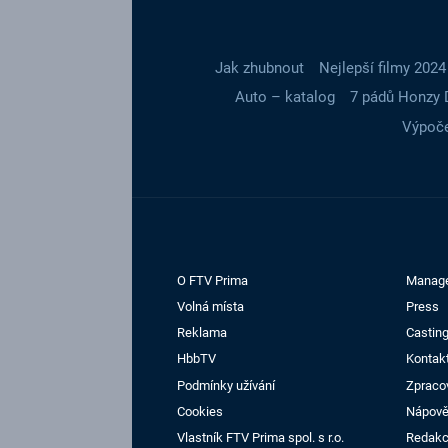
Jak zhubnout
Nejlepší filmy 2024
Auto – katalog
7 pádů Honzy 
Výpoče
O FTV Prima
Manag
Volná místa
Press
Reklama
Casting
HbbTV
Kontak
Podmínky užívání
Zpraco
Cookies
Nápov
Vlastník FTV Prima spol. s r.o.
Redak