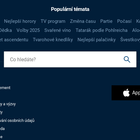
Populární témata
Nejlepší horory
TV program
Změna času
Partie
Počasí
K
Dědka
Volby 2025
Svařené víno
Tatarák podle Pohlreicha
Alo
t ascendentu
Tvarohové knedlíky
Nejlepší palačinky
Švestkov
ement
App
y a výzvy
ty
vání osobních údajů
ěda
ce