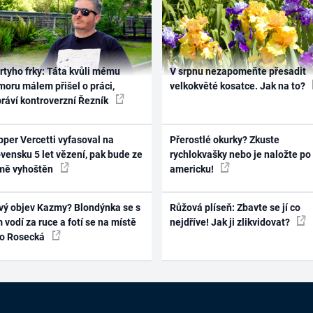
rtyho frky: Táta kvůli mému
V srpnu nezapomeňte přesadit
oru málem přišel o práci,
velkokvěté kosatce. Jak na to?
práví kontroverzní Řezník
per Vercetti vyfasoval na
Přerostlé okurky? Zkuste
vensku 5 let vězení, pak bude ze
rychlokvašky nebo je naložte po
mě vyhoštěn
americku!
vý objev Kazmy? Blondýnka se s
Růžová plíseň: Zbavte se jí co
 vodí za ruce a fotí se na místě
nejdříve! Jak ji zlikvidovat?
ko Rosecká