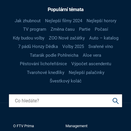
Populární témata
Jak zhubnout
Nejlepší filmy 2024
Nejlepší horory
TV program
Změna času
Partie
Počasí
Kdy budou volby
ZOO Nové začátky
Auto – katalog
7 pádů Honzy Dědka
Volby 2025
Svařené víno
Tatarák podle Pohlreicha
Aloe vera
Pěstování lichořeřišnice
Výpočet ascendentu
Tvarohové knedlíky
Nejlepší palačinky
Švestkový koláč
O FTV Prima
Management