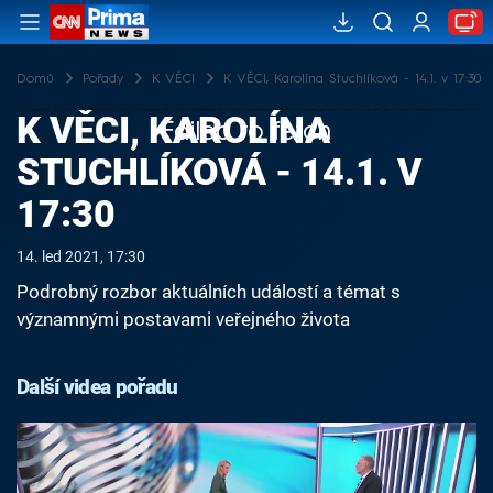
Domů
Pořady
K VĚCI
K VĚCI, Karolína Stuchlíková - 14.1. v 17:30
K VĚCI, KAROLÍNA
Failed to fetch
STUCHLÍKOVÁ - 14.1. V
17:30
14. led 2021, 17:30
Podrobný rozbor aktuálních událostí a témat s
významnými postavami veřejného života
Další videa pořadu