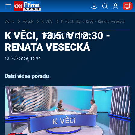
Domů
Pořady
K VĚCI
K VĚCI, 13.5. v 12:30 - Renata Vesecká
K VĚCI, 13.5. V 12:30 -
Failed to fetch
RENATA VESECKÁ
13. kvě 2026, 12:30
Další videa pořadu