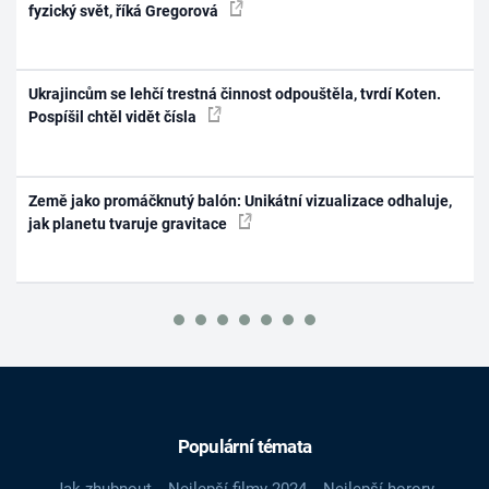
fyzický svět, říká Gregorová
Ukrajincům se lehčí trestná činnost odpouštěla, tvrdí Koten.
Pospíšil chtěl vidět čísla
Země jako promáčknutý balón: Unikátní vizualizace odhaluje,
jak planetu tvaruje gravitace
Populární témata
Jak zhubnout
Nejlepší filmy 2024
Nejlepší horory