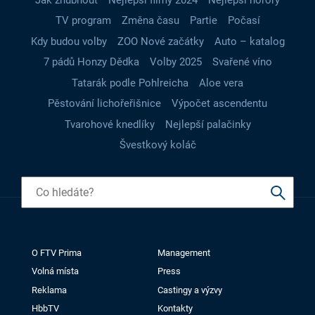
TV program
Změna času
Partie
Počasí
Kdy budou volby
ZOO Nové začátky
Auto – katalog
7 pádů Honzy Dědka
Volby 2025
Svařené víno
Tatarák podle Pohlreicha
Aloe vera
Pěstování lichořeřišnice
Výpočet ascendentu
Tvarohové knedlíky
Nejlepší palačinky
Švestkový koláč
O FTV Prima
Management
Volná místa
Press
Reklama
Castingy a výzvy
HbbTV
Kontakty