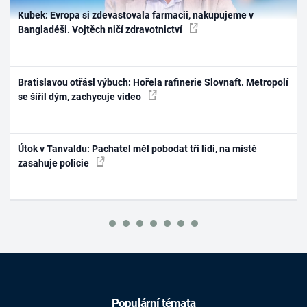
Kubek: Evropa si zdevastovala farmacii, nakupujeme v
Bangladéši. Vojtěch ničí zdravotnictví
Bratislavou otřásl výbuch: Hořela rafinerie Slovnaft. Metropolí
se šířil dým, zachycuje video
Útok v Tanvaldu: Pachatel měl pobodat tři lidi, na místě
zasahuje policie
Populární témata