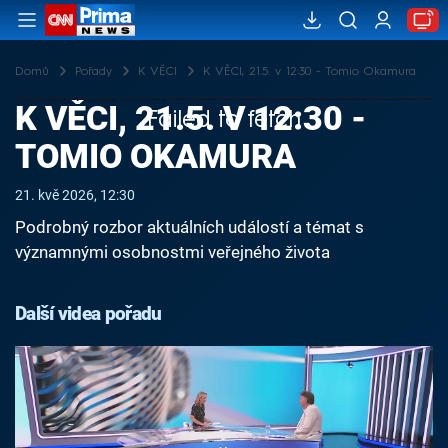
Domů
Pořady
K VĚCI
K VĚCI, 21.5. v 12:30 - Tomio Okamura
K VĚCI, 21.5. V 12:30 -
Failed to fetch
TOMIO OKAMURA
21. kvě 2026, 12:30
Podrobný rozbor aktuálních událostí a témat s
významnými osobnostmi veřejného života
Další videa pořadu