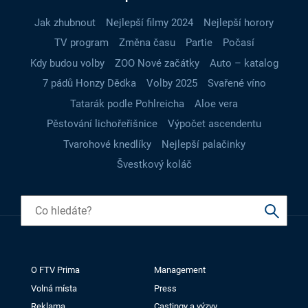
Jak zhubnout
Nejlepší filmy 2024
Nejlepší horory
TV program
Změna času
Partie
Počasí
Kdy budou volby
ZOO Nové začátky
Auto – katalog
7 pádů Honzy Dědka
Volby 2025
Svařené víno
Tatarák podle Pohlreicha
Aloe vera
Pěstování lichořeřišnice
Výpočet ascendentu
Tvarohové knedlíky
Nejlepší palačinky
Švestkový koláč
O FTV Prima
Management
Volná místa
Press
Reklama
Castingy a výzvy