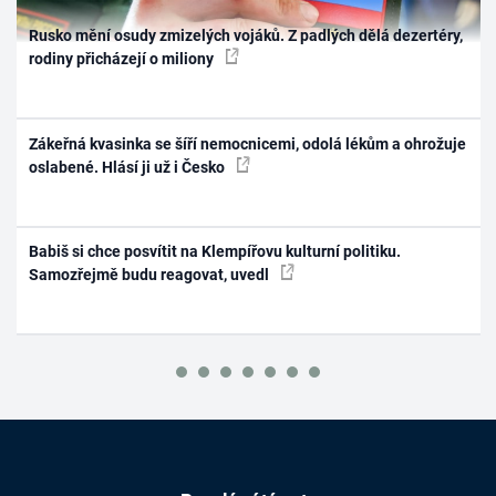
Rusko mění osudy zmizelých vojáků. Z padlých dělá dezertéry,
rodiny přicházejí o miliony
Zákeřná kvasinka se šíří nemocnicemi, odolá lékům a ohrožuje
oslabené. Hlásí ji už i Česko
Babiš si chce posvítit na Klempířovu kulturní politiku.
Samozřejmě budu reagovat, uvedl