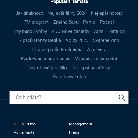
Populární témata
Jak zhubnout
Nejlepší filmy 2024
Nejlepší horory
TV program
Změna času
Partie
Počasí
Kdy budou volby
ZOO Nové začátky
Auto – katalog
7 pádů Honzy Dědka
Volby 2025
Svařené víno
Tatarák podle Pohlreicha
Aloe vera
Pěstování lichořeřišnice
Výpočet ascendentu
Tvarohové knedlíky
Nejlepší palačinky
Švestkový koláč
O FTV Prima
Management
Volná místa
Press