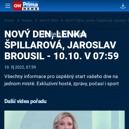
Domů
Pořady
NOVÝ DEN
NOVÝ DEN, Lenka Špillarová, Jaroslav Bro
NOVÝ DEN, LENKA
Failed to fetch
ŠPILLAROVÁ, JAROSLAV
BROUSIL - 10.10. V 07:59
10. říj 2022, 07:59
Všechny informace pro úspěšný start vašeho dne na
jednom místě. Exkluzivní hosté, zprávy, počasí i sport
Další videa pořadu