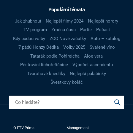
Populární témata
Jak zhubnout
Nejlepší filmy 2024
Nejlepší horory
TV program
Změna času
Partie
Počasí
Kdy budou volby
ZOO Nové začátky
Auto – katalog
7 pádů Honzy Dědka
Volby 2025
Svařené víno
Tatarák podle Pohlreicha
Aloe vera
Pěstování lichořeřišnice
Výpočet ascendentu
Tvarohové knedlíky
Nejlepší palačinky
Švestkový koláč
O FTV Prima
Management