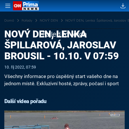
Domů
Pořady
NOVÝ DEN
NOVÝ DEN, Lenka Špillarová, Jaroslav Bro
NOVÝ DEN, LENKA
Failed to fetch
ŠPILLAROVÁ, JAROSLAV
BROUSIL - 10.10. V 07:59
10. říj 2022, 07:59
Všechny informace pro úspěšný start vašeho dne na
jednom místě. Exkluzivní hosté, zprávy, počasí i sport
Další videa pořadu